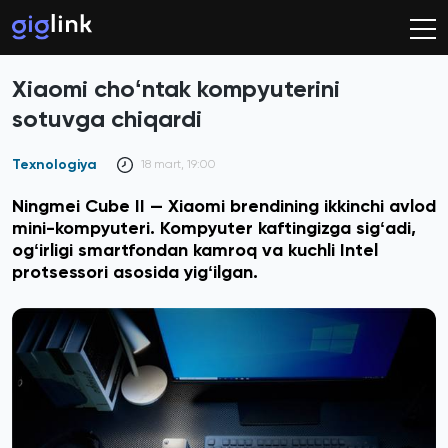
Xiaomi choʻntak kompyuterini
sotuvga chiqardi
Texnologiya
18 mart, 19:00
Ningmei Cube II — Xiaomi brendining ikkinchi avlod
mini-kompyuteri. Kompyuter kaftingizga sigʻadi,
ogʻirligi smartfondan kamroq va kuchli Intel
protsessori asosida yigʻilgan.