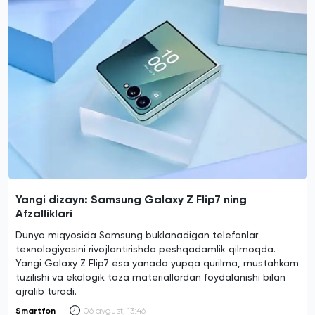
Yangi dizayn: Samsung Galaxy Z Flip7 ning
Afzalliklari
Dunyo miqyosida Samsung buklanadigan telefonlar
texnologiyasini rivojlantirishda peshqadamlik qilmoqda.
Yangi Galaxy Z Flip7 esa yanada yupqa qurilma, mustahkam
tuzilishi va ekologik toza materiallardan foydalanishi bilan
ajralib turadi.
Smartfon
06 avgust, 13:46