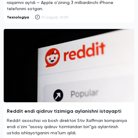
raqamni aytdi — Apple o‘zining 3 milliardinchi iPhone
telefonini sotgan.
Texnologiya
01 avgust, 15:09
Reddit endi qidiruv tizimiga aylanishni istayapti
Reddit asoschisi va bosh direktori Stiv Xaffman kompaniya
endi o‘zini “asosiy qidiruv tizimlaridan biri”ga aylantirish
ustida ishlayotganini ma’lum qildi.