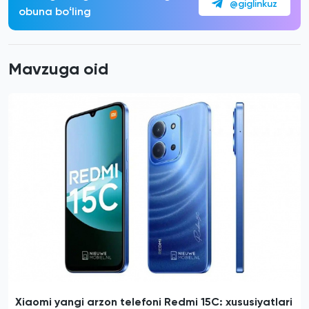
@giglinkuz
obuna boʻling
Mavzuga oid
Xiaomi yangi arzon telefoni Redmi 15C: xususiyatlari