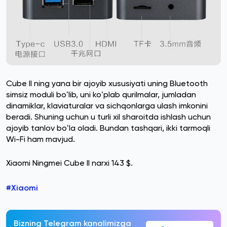
Cube II ning yana bir ajoyib xususiyati uning Bluetooth
simsiz moduli boʻlib, uni koʻplab qurilmalar, jumladan
dinamiklar, klaviaturalar va sichqonlarga ulash imkonini
beradi. Shuning uchun u turli xil sharoitda ishlash uchun
ajoyib tanlov boʻla oladi. Bundan tashqari, ikki tarmoqli
Wi-Fi ham mavjud.
Xiaomi Ningmei Cube II narxi 143 $.
#Xiaomi
Bizning Telegram kanalimizga