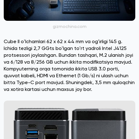
gizmochina.com
Cube II oʻlchamlari 62 x 62 x 44 mm va ogʻirligi 145 g.
Ichida tezligi 2,7 GGts boʻlgan toʻrt yadroli Intel J4125
protsessori joylashgan. Bundan tashqari, M.2 ulanish joyi
va 6/128 va 8/256 GB uchun ikkita modifikatsiya mavjud.
Kompyuterning orqa tomonida ikkita USB 3.0 porti,
quvvat kabeli, HDMI va Ethernet (1 Gb/s) ni ulash uchun
bitta Type-C port mavjud. Shuningdek, 3,5 mm quloqchin
va xotira kartasi uchun maxsus joy bor.