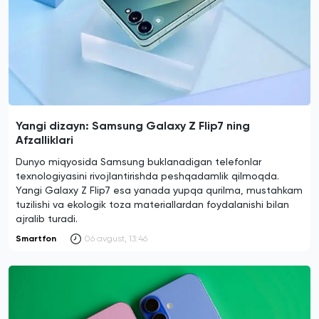
Yangi dizayn: Samsung Galaxy Z Flip7 ning
Afzalliklari
Dunyo miqyosida Samsung buklanadigan telefonlar
texnologiyasini rivojlantirishda peshqadamlik qilmoqda.
Yangi Galaxy Z Flip7 esa yanada yupqa qurilma, mustahkam
tuzilishi va ekologik toza materiallardan foydalanishi bilan
ajralib turadi.
Smartfon
06 avgust, 13:46