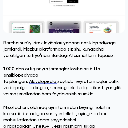
Barcha sunʼiy idrok loyihalari yagona ensiklopediyaga
jamlandi. Mazkur platformada siz shu kungacha
yaratilgan turli yoʻnalishlardagi AI xizmatlarni topasiz.
1 000 dan ortiq neyrotarmoqlar loyihalari bitta
ensiklopediyaga
toʻplangan.
AIcyclopedia
saytida neyrotarmoqlar pullik
va bepulga boʻlingan, shuningdek, turli podkast, yangilik
va materiallardan ham foydalanish mumkin.
Misol uchun, oldinroq uyni taʼmirdan keyingi holatini
koʻrsatib beradigan
sunʼiy intellekt
, uyingizda bor
mahsulotlardan taom tayyorlashni
oʻrgatadigan ChefGPT, eski rasmlarni tiklab