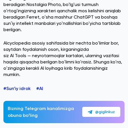
beradigan Nostalgia Photo, boʻlgʻusi turmush
oʻrtogʻingizning xarakteri qanchalik mos kelishini aniqlab
beradigan Ferret, oʻsha mashhur ChatGPT va boshqa
sunʼiy intellekt manbalari yoʻnallishlari boʻyicha tartiblab
berilgan.
AIcyclopedia asosiy sahifasida bir nechta boʻlimlar bor,
saytdan foydalanish oson, kirganingizda
siz AI Tools — neyrotarmoqlar kartalari, ularning vazifasi
haqida qisqacha berilgan boʻlimni koʻrasiz. Shunga koʻra,
oʻzingizga kerakli AI loyihaga kirib foydalanishingiz
mumkin.
#Sun’iy idrok
#AI
Bizning Telegram kanalimizga
@giglinkuz
obuna boʻling