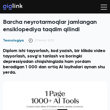
Barcha neyrotarmoqlar jamlangan
ensiklopediya taqdim qilindi
Texnologiya
21 fevral, 12:10
Diplom ishi tayyorlash, kod yozish, bir klikda video
tayyorlash, sovgʻa tanlash va boringki
depressiyadan chiqishingizda ham yordam
beradigan 1 000 dan ortiq AI loyihalari aynan shu
yerda.