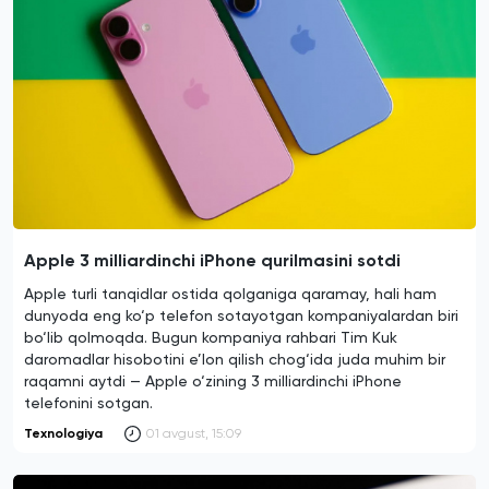
Apple 3 milliardinchi iPhone qurilmasini sotdi
Apple turli tanqidlar ostida qolganiga qaramay, hali ham
dunyoda eng ko‘p telefon sotayotgan kompaniyalardan biri
bo‘lib qolmoqda. Bugun kompaniya rahbari Tim Kuk
daromadlar hisobotini e’lon qilish chog‘ida juda muhim bir
raqamni aytdi — Apple o‘zining 3 milliardinchi iPhone
telefonini sotgan.
Texnologiya
01 avgust, 15:09