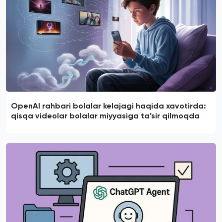
OpenAI rahbari bolalar kelajagi haqida xavotirda:
qisqa videolar bolalar miyyasiga ta’sir qilmoqda