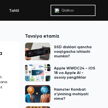
Qidiruv
Tahlil
Tavsiya etamiz
SSD disklari qancha
vaqtgacha ishlashi
a
mumkin?
Apple WWDC24 - iOS
18 va Apple AI -
b,
asosiy yangiliklar
 ana
ot
Hamster Kombat
oʻyinining mohiyati
nima?