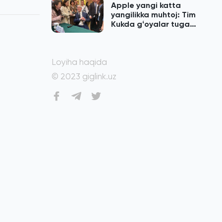
Apple yangi katta
yangilikka muhtoj: Tim
Kukda gʻoyalar tugab
qolgan
Loyiha haqida
© 2023 giglink.uz