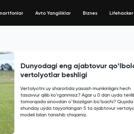
martfonlar
Avto Yangiliklar
Biznes
Lifehacker
Dunyodagi eng ajabtovur qoʻlbol
vertolyotlar beshligi
Vertolyotni uy sharoitida yasash mumkinligini hech
tasavvur qilib koʻrganmisiz? Agar u 0 dan uyda terili
tomorqada sinovdan oʻtkazilgan boʻlsachi? Quyida
shunday uyda tayyorlangan 5 ta ajabtovur vertoly
modeli bilan tanishib chiqamiz.