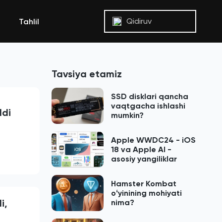
Qidiruv
Tahlil
Tavsiya etamiz
SSD disklari qancha
vaqtgacha ishlashi
ldi
mumkin?
Apple WWDC24 - iOS
18 va Apple AI -
asosiy yangiliklar
Hamster Kombat
oʻyinining mohiyati
i,
nima?