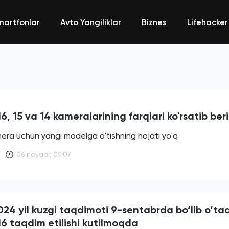
martfonlar
Avto Yangiliklar
Biznes
Lifehacker
6, 15 va 14 kameralarining farqlari ko'rsatib beri
era uchun yangi modelga o'tishning hojati yo'q
06 noyabr, 09:07
24 yil kuzgi taqdimoti 9-sentabrda bo‘lib o‘tad
16 taqdim etilishi kutilmoqda