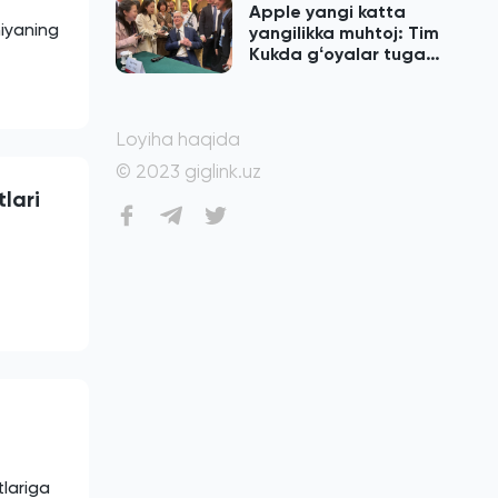
Apple yangi katta
niyaning
yangilikka muhtoj: Tim
Kukda gʻoyalar tugab
qolgan
Loyiha haqida
© 2023 giglink.uz
lari
tlariga