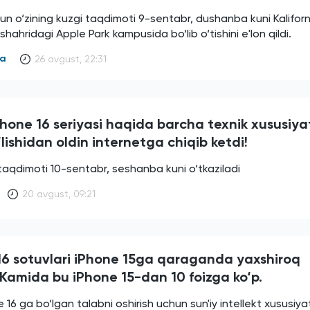
n o‘zining kuzgi taqdimoti 9-sentabr, dushanba kuni Kalifor
shahridagi Apple Park kampusida bo‘lib o‘tishini e'lon qildi.
ya
26 avgust, 22:31
hone 16 seriyasi haqida barcha texnik xususiyat
‘lishidan oldin internetga chiqib ketdi!
taqdimoti 10-sentabr, seshanba kuni o‘tkaziladi
20 avgust, 09:21
16 sotuvlari iPhone 15ga qaraganda yaxshiroq
 Kamida bu iPhone 15-dan 10 foizga ko‘p.
e 16 ga bo‘lgan talabni oshirish uchun sun'iy intellekt xususiya