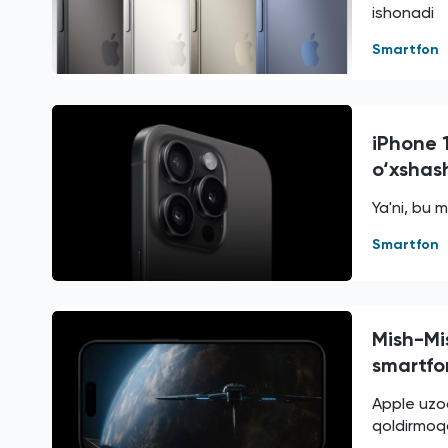
ishonadi
Smartfon
iPhone 
o‘xshas
Ya'ni, bu 
Smartfon
Mish-Mi
smartfo
Apple uzoq
qoldirmoq