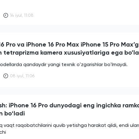
14 iyul, 11:08
16 Pro va iPhone 16 Pro Max iPhone 15 Pro Max’
h tetraprizma kamera xususiyatlariga ega bo‘la
modellarda qandaydir yangi texnik oʻzgarishlar boʻlmaydi.
08 iyul, 11:06
sh: iPhone 16 Pro dunyodagi eng ingichka ramka
n boʻladi
 vaqt raqobatchilarini quvib yetishga harakat qildi, endi ular
chi