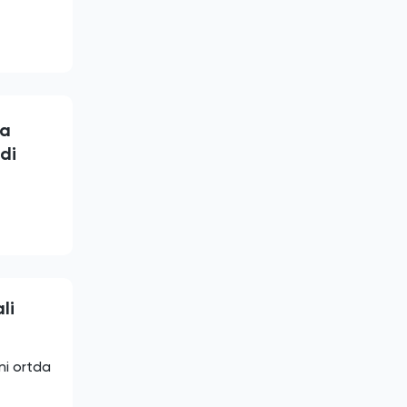
ga
di
li
ni ortda