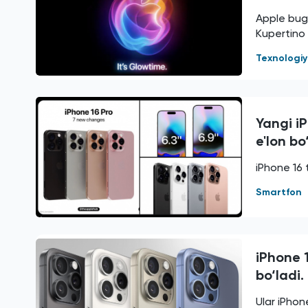
Apple bugu
Kupertino 
Texnologi
Yangi iP
e'lon bo
iPhone 16 
Smartfon
iPhone 
bo‘ladi.
Ular iPhon