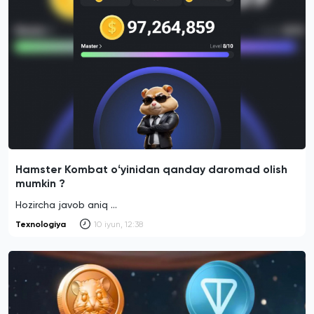
Hamster Kombat oʻyinidan qanday daromad olish
mumkin ?
Hozircha javob aniq ...
Texnologiya
10 iyun, 12:38