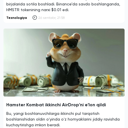
birjalarida sotila boshladi. Binance’da savdo boshlanganda,
HMSTR tokenining narxi $0.01 edi.
Texnologiya
26 sentabr, 21:58
Hamster Kombat ikkinchi AirDrop'ni e'lon qildi
Bu, yangi boshlanuvchilarga ikkinchi pul tarqatish
boshlanishidan oldin oʻyinda oʻz homyaklarini jiddiy ravishda
kuchaytirishga imkon beradi.