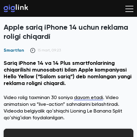
Apple sariq iPhone 14 uchun reklama
roligi chiqardi
Smartfon
15 mart, 09:23
Sariq iPhone 14 va 14 Plus smartfonlarining
chiqarilishi munosabati bilan Apple kompaniyasi
Hello Yellow (“Salom sariq”) deb nomlangan yangi
reklama roligni chiqardi.
Video rolig taxminan 30 soniya
davom etadi
. Video
animatsion va “live-action” sahnalarini birlashtiradi.
Videoda belgiyalik qoʻshiqchi Lioning Le Banana Split
qoʻshigʻidan foydalanilgan.