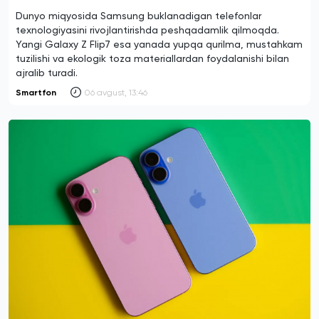
Dunyo miqyosida Samsung buklanadigan telefonlar
texnologiyasini rivojlantirishda peshqadamlik qilmoqda.
Yangi Galaxy Z Flip7 esa yanada yupqa qurilma, mustahkam
tuzilishi va ekologik toza materiallardan foydalanishi bilan
ajralib turadi.
Smartfon
06 avgust, 13:46