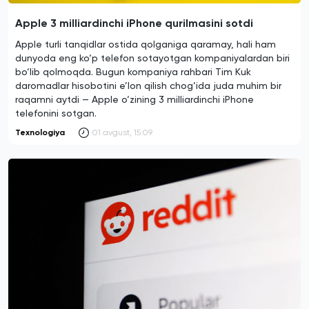
Apple 3 milliardinchi iPhone qurilmasini sotdi
Apple turli tanqidlar ostida qolganiga qaramay, hali ham
dunyoda eng ko‘p telefon sotayotgan kompaniyalardan biri
bo‘lib qolmoqda. Bugun kompaniya rahbari Tim Kuk
daromadlar hisobotini e’lon qilish chog‘ida juda muhim bir
raqamni aytdi — Apple o‘zining 3 milliardinchi iPhone
telefonini sotgan.
Texnologiya
01 avgust, 15:09