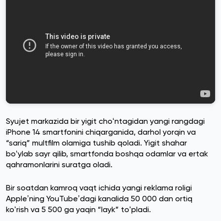
Syujet markazida bir yigit choʻntagidan yangi rangdagi
iPhone 14 smartfonini chiqarganida, darhol yorqin va
“sariq” multfilm olamiga tushib qoladi. Yigit shahar
boʻylab sayr qilib, smartfonda boshqa odamlar va ertak
qahramonlarini suratga oladi.
Bir soatdan kamroq vaqt ichida yangi reklama roligi
Appleʼning YouTubeʼdagi kanalida 50 000 dan ortiq
koʻrish va 5 500 ga yaqin “layk” toʻpladi.