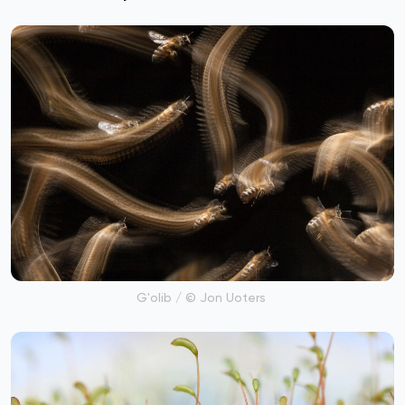
G'olib / © Jon Uoters