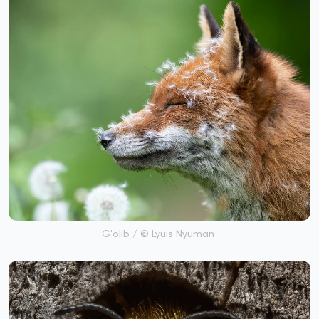
G'olib / © Lyuis Nyuman