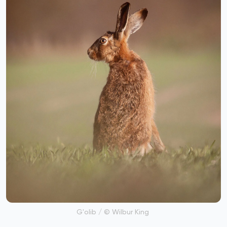
G'olib / © Wilbur King