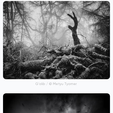
Gʻolib / © Metyu Tyorner