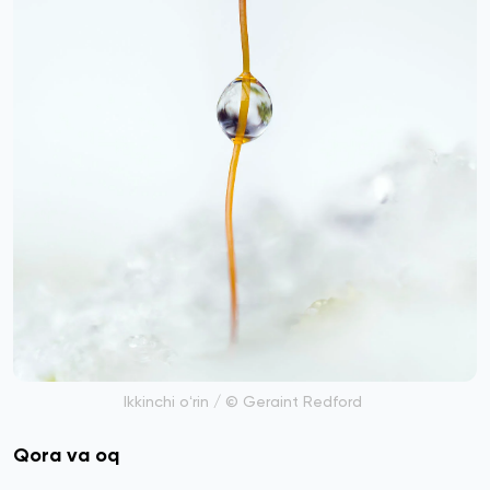
Ikkinchi oʻrin / © Geraint Redford
Qora va oq