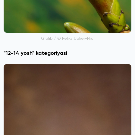
G'olib / © Feliks Uoker-Nix
"12-14 yosh" kategoriyasi