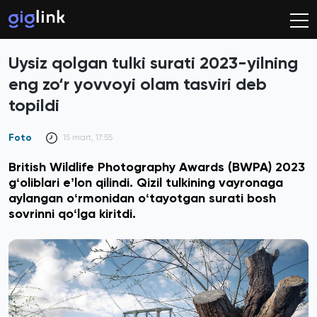
Uysiz qolgan tulki surati 2023-yilning
eng zo‘r yovvoyi olam tasviri deb
topildi
Foto
15 mart, 17:55
British Wildlife Photography Awards (BWPA) 2023
gʻoliblari eʼlon qilindi. Qizil tulkining vayronaga
aylangan oʻrmonidan oʻtayotgan surati bosh
sovrinni qoʻlga kiritdi.