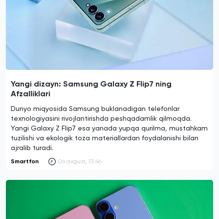
Yangi dizayn: Samsung Galaxy Z Flip7 ning
Afzalliklari
Dunyo miqyosida Samsung buklanadigan telefonlar
texnologiyasini rivojlantirishda peshqadamlik qilmoqda.
Yangi Galaxy Z Flip7 esa yanada yupqa qurilma, mustahkam
tuzilishi va ekologik toza materiallardan foydalanishi bilan
ajralib turadi.
Smartfon
06 avgust, 13:46