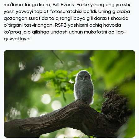
maʼlumotlariga koʻra, Billi Evans-Freke yilning eng yaxshi
yosh yovvoyi tabiat fotosuratchisi boʻldi. Uning gʻalaba
qozongan suratida toʻq rangli boyoʻgʻli daraxt shoxida
oʻtirgani tasvirlangan. RSPB yoshlarni ochiq havoda
koʻproq jalb qilishga undash uchun mukofotni qoʻllab-
quvvatlaydi.