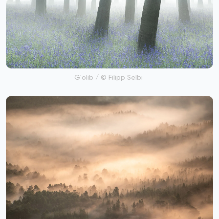
G'olib / © Filipp Selbi