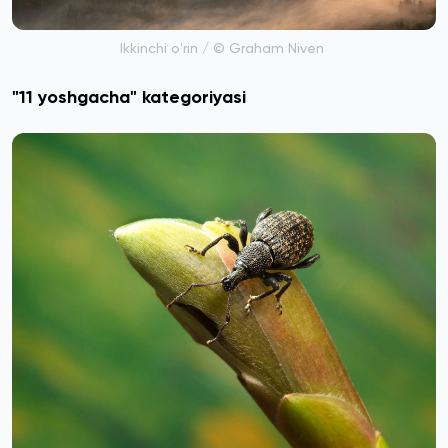
Ikkinchi oʻrin / © Graham Niven
"11 yoshgacha" kategoriyasi