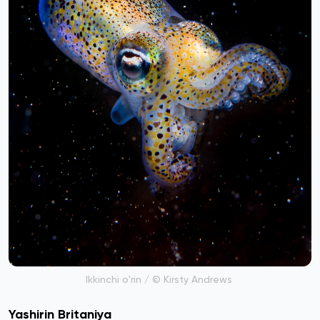
Ikkinchi o'rin / © Kirsty Andrews
Yashirin Britaniya