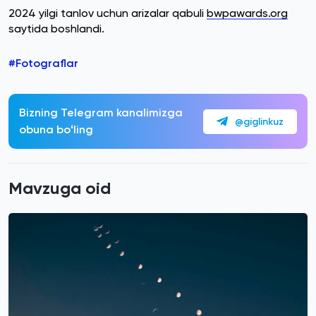
2024 yilgi tanlov uchun arizalar qabuli
bwpawards.org
saytida boshlandi.
#Fotograflar
Bizning Telegram kanalimizga
@giglinkuz
obuna boʻling
Mavzuga oid