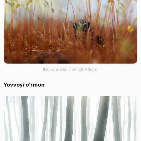
Ikkinchi o'rin / © Uill Atkins
Yovvoyi oʻrmon