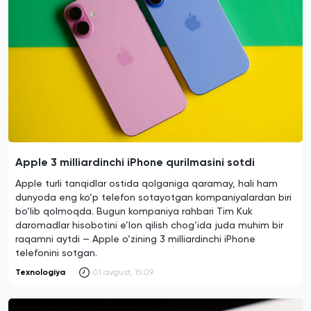
Apple 3 milliardinchi iPhone qurilmasini sotdi
Apple turli tanqidlar ostida qolganiga qaramay, hali ham
dunyoda eng ko‘p telefon sotayotgan kompaniyalardan biri
bo‘lib qolmoqda. Bugun kompaniya rahbari Tim Kuk
daromadlar hisobotini e’lon qilish chog‘ida juda muhim bir
raqamni aytdi — Apple o‘zining 3 milliardinchi iPhone
telefonini sotgan.
Texnologiya
01 avgust, 15:09