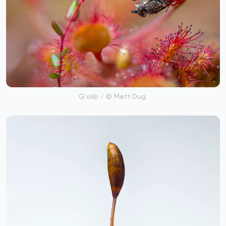
Gʻolib / © Mett Dug