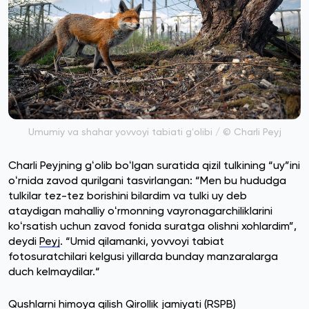
Umumiy va shahar yovvoyi tabiati gʻolibi / © Charli Peyj
Charli Peyjning gʻolib boʻlgan suratida qizil tulkining “uy”ini
oʻrnida zavod qurilgani tasvirlangan: “Men bu hududga
tulkilar tez-tez borishini bilardim va tulki uy deb
ataydigan mahalliy oʻrmonning vayronagarchiliklarini
koʻrsatish uchun zavod fonida suratga olishni xohlardim”,
deydi
Peyj
. “Umid qilamanki, yovvoyi tabiat
fotosuratchilari kelgusi yillarda bunday manzaralarga
duch kelmaydilar.“
Qushlarni himoya qilish Qirollik jamiyati (RSPB)