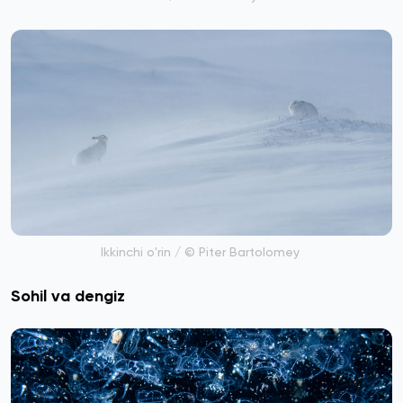
Ikkinchi o'rin / © Piter Bartolomey
Sohil va dengiz