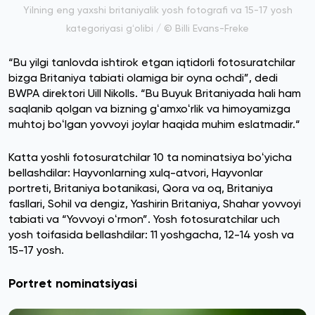
Yilning eng yaxshi britaniyalik yosh fotografi va 15-17 yosh
kategoriyasi gʻolibi / © Billi Evans-Freke
“Bu yilgi tanlovda ishtirok etgan iqtidorli fotosuratchilar
bizga Britaniya tabiati olamiga bir oyna ochdi”, dedi
BWPA direktori Uill Nikolls. “Bu Buyuk Britaniyada hali ham
saqlanib qolgan va bizning gʻamxoʻrlik va himoyamizga
muhtoj boʻlgan yovvoyi joylar haqida muhim eslatmadir.“
Katta yoshli fotosuratchilar 10 ta nominatsiya boʻyicha
bellashdilar: Hayvonlarning xulq-atvori, Hayvonlar
portreti, Britaniya botanikasi, Qora va oq, Britaniya
fasllari, Sohil va dengiz, Yashirin Britaniya, Shahar yovvoyi
tabiati va “Yovvoyi oʻrmon”. Yosh fotosuratchilar uch
yosh toifasida bellashdilar: 11 yoshgacha, 12-14 yosh va
15-17 yosh.
Portret nominatsiyasi