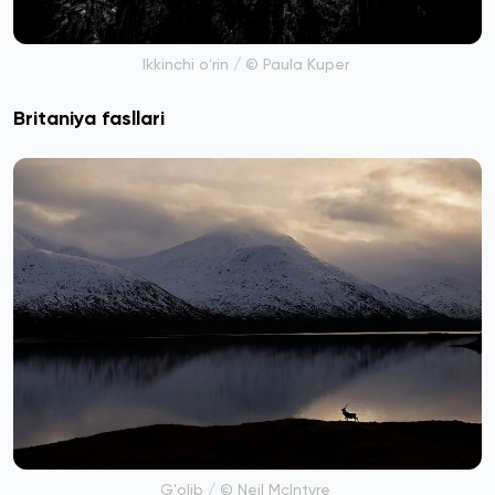
Ikkinchi oʻrin / © Paula Kuper
Britaniya fasllari
G'olib / © Neil McIntyre