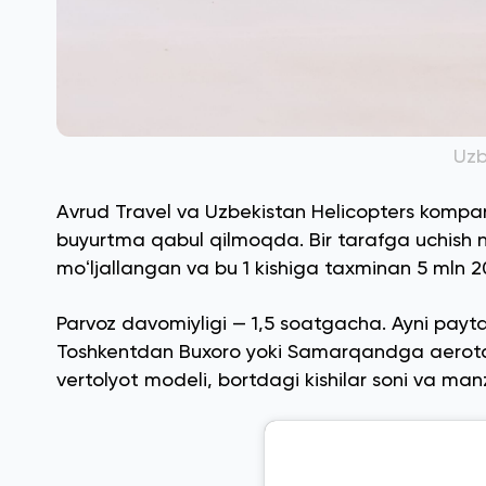
Uzb
Avrud Travel va Uzbekistan Helicopters komp
buyurtma qabul qilmoqda. Bir tarafga uchish na
moʻljallangan va bu 1 kishiga taxminan 5 mln 2
Parvoz davomiyligi — 1,5 soatgacha. Ayni payt
Toshkentdan Buxoro yoki Samarqandga aerotak
vertolyot modeli, bortdagi kishilar soni va man