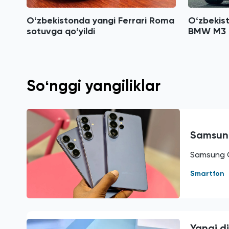
Oʻzbekistonda yangi Ferrari Roma
Oʻzbekis
sotuvga qoʻyildi
BMW M3 F
Soʻnggi yangiliklar
Samsung
Samsung Ga
Smartfon
Yangi di