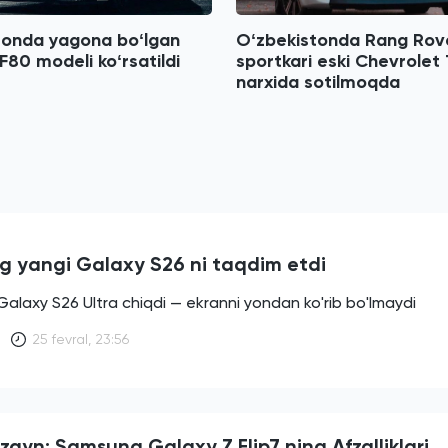
tonda yagona boʻlgan
Oʻzbekistonda Rang Rov
80 modeli koʻrsatildi
sportkari eski Chevrolet
narxida sotilmoqda
 yangi Galaxy S26 ni taqdim etdi
laxy S26 Ultra chiqdi — ekranni yondan ko'rib bo'lmaydi
25 fevral, 23:56
zayn: Samsung Galaxy Z Flip7 ning Afzalliklari