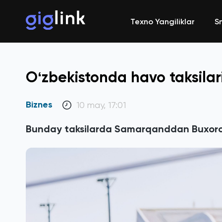
Texno Yangiliklar
S
Oʻzbekistonda havo taksilari 
Biznes
10 may, 17:01
Bunday taksilarda Samarqanddan Buxoroga