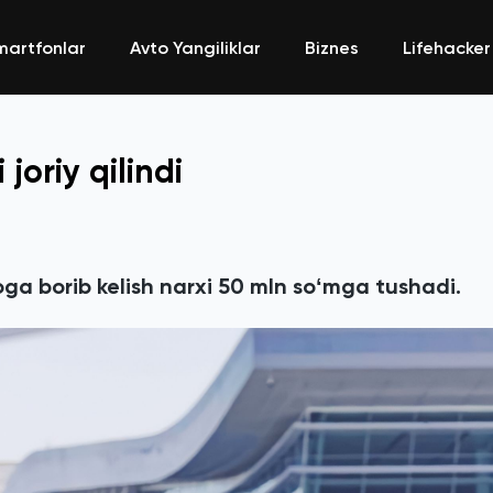
martfonlar
Avto Yangiliklar
Biznes
Lifehacker
joriy qilindi
 borib kelish narxi 50 mln soʻmga tushadi.