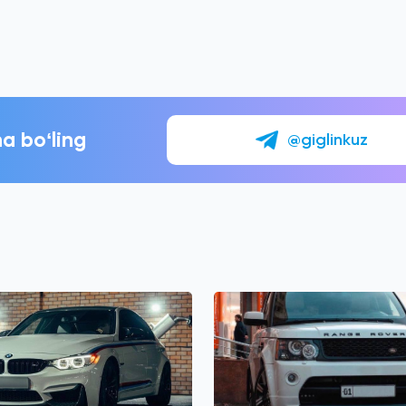
a boʻling
@giglinkuz