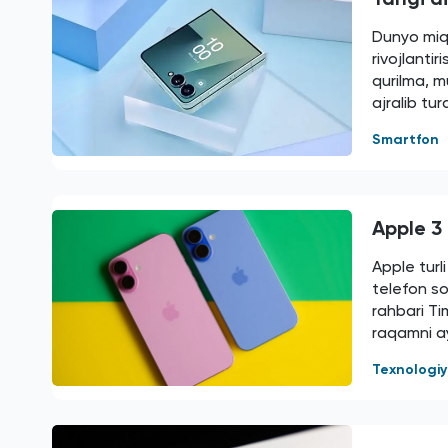
Dunyo miq
rivojlanti
qurilma, m
ajralib tur
Smartfon
Apple 3 
Apple turl
telefon s
rahbari Ti
raqamni ay
Texnologi