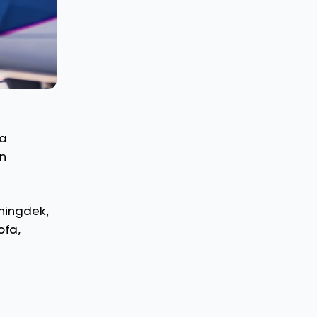
ga
un
ningdek,
ofa,