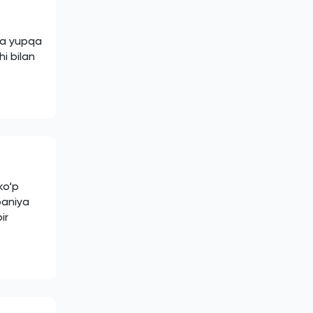
da yupqa
i bilan
ko‘p
paniya
ir