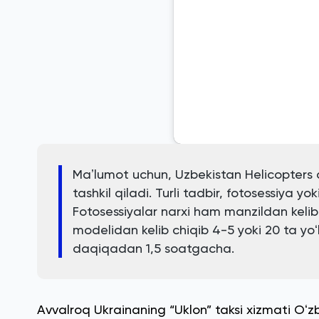
Maʼlumot uchun, Uzbekistan Helicopters a
tashkil qiladi. Turli tadbir, fotosessiya y
Fotosessiyalar narxi ham manzildan kelib
modelidan kelib chiqib 4-5 yoki 20 ta yoʻ
daqiqadan 1,5 soatgacha.
Avvalroq Ukrainaning “Uklon” taksi xizmati Oʻzb