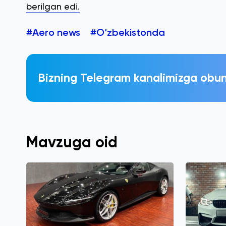
berilgan edi.
#Aero news
#O‘zbekistonda
Bizning Telegram kanalimizga obun
Mavzuga oid