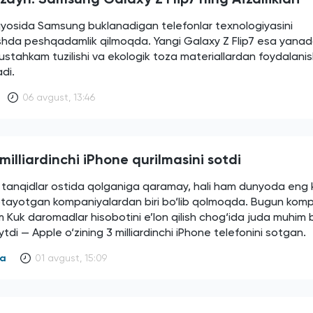
yosida Samsung buklanadigan telefonlar texnologiyasini
rishda peshqadamlik qilmoqda. Yangi Galaxy Z Flip7 esa yana
ustahkam tuzilishi va ekologik toza materiallardan foydalanish
adi.
06 avgust, 13:46
milliardinchi iPhone qurilmasini sotdi
i tanqidlar ostida qolganiga qaramay, hali ham dunyoda eng 
otayotgan kompaniyalardan biri bo‘lib qolmoqda. Bugun kom
m Kuk daromadlar hisobotini e’lon qilish chog‘ida juda muhim b
tdi — Apple o‘zining 3 milliardinchi iPhone telefonini sotgan.
ya
01 avgust, 15:09