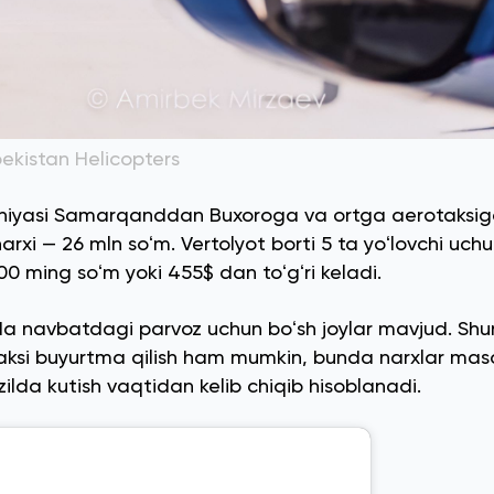
ekistan Helicopters
aniyasi Samarqanddan Buxoroga va ortga aerotaksi
rxi — 26 mln soʻm. Vertolyot borti 5 ta yoʻlovchi uch
00 ming soʻm yoki 455$ dan toʻgʻri keladi.
da navbatdagi parvoz uchun boʻsh joylar mavjud. Shu
si buyurtma qilish ham mumkin, bunda narxlar mas
zilda kutish vaqtidan kelib chiqib hisoblanadi.