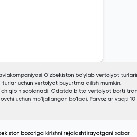
viakompaniyasi Oʻzbekiston boʻylab vertolyot turlari
oki turlar uchun vertolyot buyurtma qilish mumkin.
 chiqib hisoblanadi. Odatda bitta vertolyot borti tra
lovchi uchun moʻljallangan boʻladi. Parvozlar vaqti 10
ekiston bozoriga kirishni rejalashtirayotgani xabar