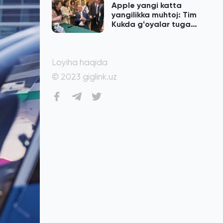
Apple yangi katta
yangilikka muhtoj: Tim
Kukda gʻoyalar tugab
qolgan
Loyiha haqida
© 2023 giglink.uz