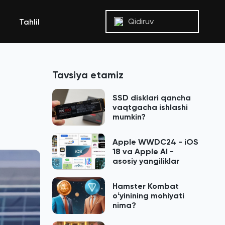
Qidiruv
Tahlil
Tavsiya etamiz
SSD disklari qancha
vaqtgacha ishlashi
mumkin?
Apple WWDC24 - iOS
18 va Apple AI -
asosiy yangiliklar
Hamster Kombat
oʻyinining mohiyati
nima?