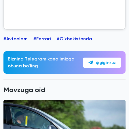
#Avtoolam
#Ferrari
#O‘zbekistonda
Bizning Telegram kanalimizga
@giglinkuz
obuna boʻling
Mavzuga oid