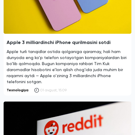
Apple 3 milliardinchi iPhone qurilmasini sotdi
Apple turli tanqidlar ostida qolganiga qaramay, hali ham
dunyoda eng ko‘p telefon sotayotgan kompaniyalardan biri
bo‘lib qolmoqda. Bugun kompaniya rahbari Tim Kuk
daromadlar hisobotini e’lon qilish chog‘ida juda muhim bir
raqamni aytdi — Apple o‘zining 3 milliardinchi iPhone
telefonini sotgan.
Texnologiya
01 avgust, 15:09