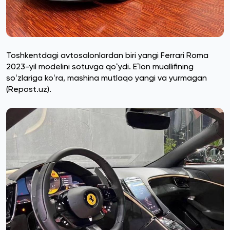
Toshkentdagi avtosalonlardan biri yangi Ferrari Roma
2023-yil modelini sotuvga qoʻydi. Eʼlon muallifining
soʻzlariga koʻra, mashina mutlaqo yangi va yurmagan
(Repost.uz).