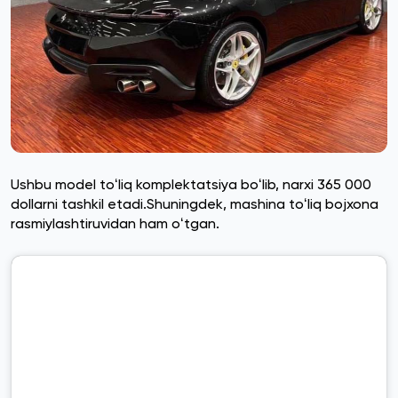
Ushbu model toʻliq komplektatsiya boʻlib, narxi 365 000
dollarni tashkil etadi.Shuningdek, mashina toʻliq bojxona
rasmiylashtiruvidan ham oʻtgan.