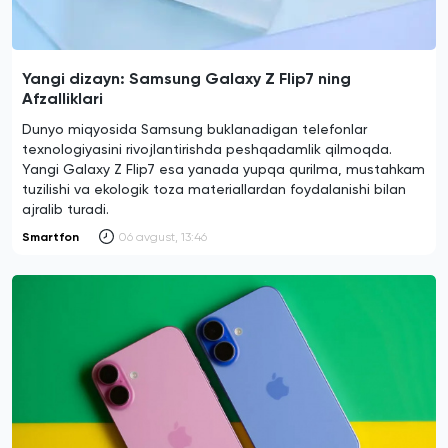
Yangi dizayn: Samsung Galaxy Z Flip7 ning
Afzalliklari
Dunyo miqyosida Samsung buklanadigan telefonlar
texnologiyasini rivojlantirishda peshqadamlik qilmoqda.
Yangi Galaxy Z Flip7 esa yanada yupqa qurilma, mustahkam
tuzilishi va ekologik toza materiallardan foydalanishi bilan
ajralib turadi.
Smartfon
06 avgust, 13:46