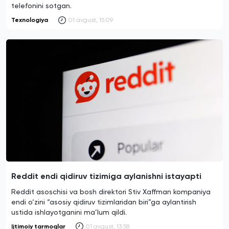
telefonini sotgan.
Texnologiya
01 avgust, 15:09
Reddit endi qidiruv tizimiga aylanishni istayapti
Reddit asoschisi va bosh direktori Stiv Xaffman kompaniya
endi o‘zini “asosiy qidiruv tizimlaridan biri”ga aylantirish
ustida ishlayotganini ma’lum qildi.
Ijtimoiy tarmoqlar
01 avgust, 13:58