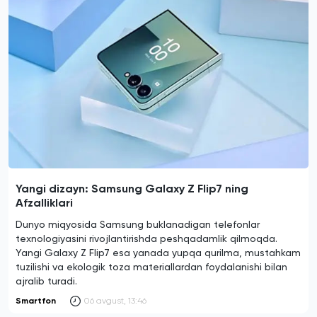
Yangi dizayn: Samsung Galaxy Z Flip7 ning
Afzalliklari
Dunyo miqyosida Samsung buklanadigan telefonlar
texnologiyasini rivojlantirishda peshqadamlik qilmoqda.
Yangi Galaxy Z Flip7 esa yanada yupqa qurilma, mustahkam
tuzilishi va ekologik toza materiallardan foydalanishi bilan
ajralib turadi.
Smartfon
06 avgust, 13:46