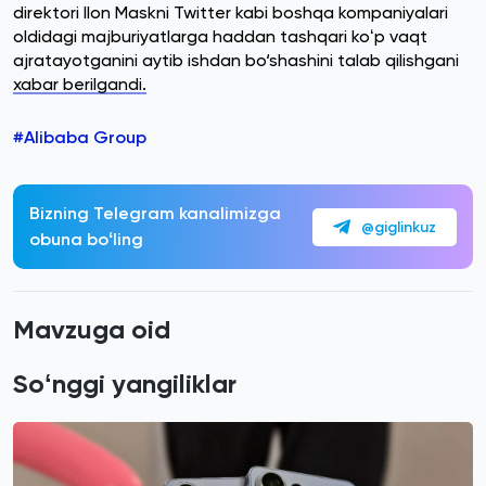
direktori Ilon Maskni Twitter kabi boshqa kompaniyalari
oldidagi majburiyatlarga haddan tashqari koʻp vaqt
ajratayotganini aytib ishdan bo‘shashini talab qilishgani
xabar berilgandi.
#Alibaba Group
Bizning Telegram kanalimizga
@giglinkuz
obuna boʻling
Mavzuga oid
Soʻnggi yangiliklar