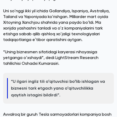
Uni soʻnggi ikki yil ichida Gollandiya, Ispaniya, Avstraliya,
Tailand va Yaponiyada koʻrishgan. Milliarder mart oyida
Xitoyning Xanchjou shahrida yana paydo boʻldi. Ma
xorijda yashashni tanladi va oʻz kompaniyalarini tark
etishga sabab qilib qishloq xoʻjaligi texnologiyalari
tadqiqotlariga eʼtibor qaratishini aytgan.
“Uning biznesmen sifatidagi karyerasi nihoyasiga
yetganga oʻxshaydi”, dedi LightStream Research
tahlilchisi Oshadxi Kumarasiri.
“U ilgari ingliz tili oʻqituvchisi boʻlib ishlagan va
biznesni tark etgach yana oʻqituvchilikka
qaytish istagini bildirdi”.
Avvalroq bir guruh Tesla sarmoyadorlari kompaniya bosh