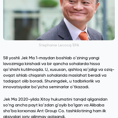
Stephanie Lecocq/ЕРА
58 yoshli Jek Ma 1-maydan boshlab oʻzining yangi
lavozimiga kirishadi va bir qancha sohalarda hissa
qoʻshishi kutilmoqda. U, xususan, qishloq xoʻjaligi va oziq-
ovqat ishlab chiqarish sohalarida maslahat beradi va
tadqiqot olib boradi. Shuningdek, u tadbirkorlik va
innovatsiyalar boʻyicha seminarlar oʻtkazadi.
Jek Ma 2020-yilda Xitoy hukumatini tanqid qilganidan
soʻng ancha payt koʻzdan gʻoyib boʻlgan va Alibaba
shoʻba korxonasi Ant Group Co. tashkilotining ham ilk
aksiyalari joriy qilinmay qolgandi.