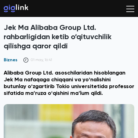
Jek Ma Alibaba Group Ltd.
rahbarligidan ketib o‘qituvchilik
qilishga qaror qildi
Biznes
01 may, 16:41
Alibaba Group Ltd. asoschilaridan hisoblangan
Jek Ma nafaqaga chiqqani va yoʻnalishini
butunlay oʻzgartirib Tokio universitetida professor
sifatida maʼruza oʻqishini maʼlum qildi.