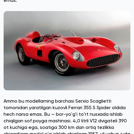
emas.
Ammo bu modellarning barchasi Serxio Scaglietti
tomonidan yaratilgan kuzovli Ferrari 355 S Spider oldida
hech narsa emas. Bu — bor-yoʻgʻi toʻrt nusxada ishlab
chiqilgan sof poyga mashinasi. 4,0 litrli V12 dvigateli 390
ot kuchiga ega, soatiga 300 km dan ortiq tezlikka
chiqadigan model oʻzi ishlab chiqilgan 1957-yil uchun juda