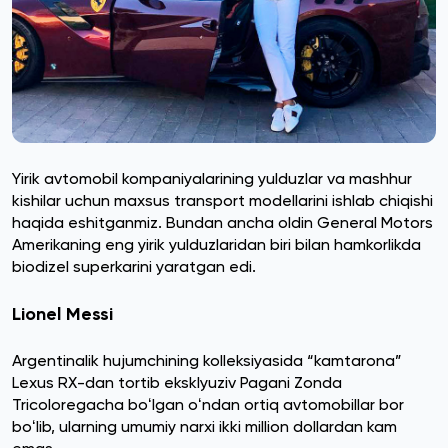
Yirik avtomobil kompaniyalarining yulduzlar va mashhur
kishilar uchun maxsus transport modellarini ishlab chiqishi
haqida eshitganmiz. Bundan ancha oldin General Motors
Amerikaning eng yirik yulduzlaridan biri bilan hamkorlikda
biodizel superkarini yaratgan edi.
Lionel Messi
Argentinalik hujumchining kolleksiyasida “kamtarona”
Lexus RX-dan tortib eksklyuziv Pagani Zonda
Tricoloregacha boʻlgan oʻndan ortiq avtomobillar bor
boʻlib, ularning umumiy narxi ikki million dollardan kam