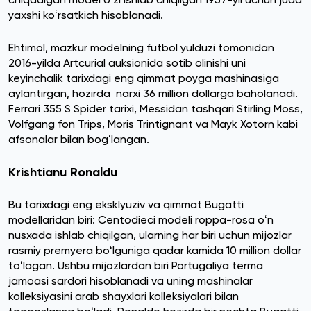
yaxshi koʻrsatkich hisoblanadi.
Ehtimol, mazkur modelning futbol yulduzi tomonidan
2016-yilda Artcurial auksionida sotib olinishi uni
keyinchalik tarixdagi eng qimmat poyga mashinasiga
aylantirgan, hozirda narxi 36 million dollarga baholanadi.
Ferrari 355 S Spider tarixi, Messidan tashqari Stirling Moss,
Volfgang fon Trips, Moris Trintignant va Mayk Xotorn kabi
afsonalar bilan bogʻlangan.
Krishtianu Ronaldu
Bu tarixdagi eng eksklyuziv va qimmat Bugatti
modellaridan biri: Centodieci modeli roppa-rosa oʻn
nusxada ishlab chiqilgan, ularning har biri uchun mijozlar
rasmiy premyera boʻlguniga qadar kamida 10 million dollar
toʻlagan. Ushbu mijozlardan biri Portugaliya terma
jamoasi sardori hisoblanadi va uning mashinalar
kolleksiyasini arab shayxlari kolleksiyalari bilan