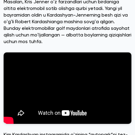
Masalan, Kris Jenner oʻz farzandlari uchun birdaniga
oltita elektromobil sotib olishga qurbi yetadi. Yangi yil
bayramidan oldin u Kardashyan-Jennerning besh qizi va
oʻgʻli Robert Kardashianga mashina sovgʻa qilgan.
Bunday elektromobillar golf maydonlari atrofida sayohat
qilish uchun moʻljallangan — albatta boylarning qiziqishlari
uchun mos tuhfa.
Kim Kardashyan instagramida oʻzining “avtopark”ni tez-