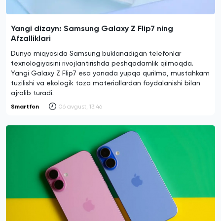
Yangi dizayn: Samsung Galaxy Z Flip7 ning
Afzalliklari
Dunyo miqyosida Samsung buklanadigan telefonlar
texnologiyasini rivojlantirishda peshqadamlik qilmoqda.
Yangi Galaxy Z Flip7 esa yanada yupqa qurilma, mustahkam
tuzilishi va ekologik toza materiallardan foydalanishi bilan
ajralib turadi.
Smartfon
06 avgust, 13:46