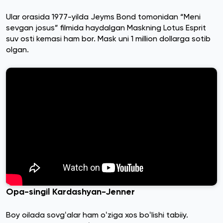
Ular orasida 1977-yilda Jeyms Bond tomonidan “Meni
sevgan josus” filmida haydalgan Maskning Lotus Esprit
suv osti kemasi ham bor. Mask uni 1 million dollarga sotib
olgan.
Opa-singil Kardashyan-Jenner
Boy oilada sovgʻalar ham oʻziga xos boʻlishi tabiiy.