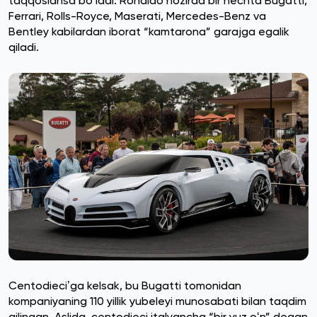
taqqoslansa boʻladi. Ronaldo hozirda bir nechta Bugatti,
Ferrari, Rolls-Royce, Maserati, Mercedes-Benz va
Bentley kabilardan iborat “kamtarona” garajga egalik
qiladi.
Centodieciʼga kelsak, bu Bugatti tomonidan
kompaniyaning 110 yillik yubeleyi munosabati bilan taqdim
qilingan. Aslida, centodieci italyancha “bir yuz oʻn” degan