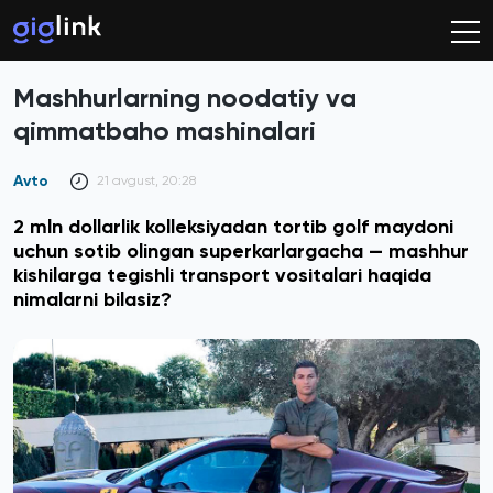
Mashhurlarning noodatiy va
qimmatbaho mashinalari
Avto
21 avgust, 20:28
2 mln dollarlik kolleksiyadan tortib golf maydoni
uchun sotib olingan superkarlargacha — mashhur
kishilarga tegishli transport vositalari haqida
nimalarni bilasiz?