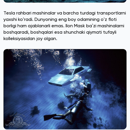
Tesla rahbari mashinalar va barcha turdagi transportlarni
yaxshi koʻradi. Dunyoning eng boy odamining oʻz floti
borligi ham ajablanarli emas. Ilon Mask baʼzi mashinalarni
boshqaradi, boshqalari esa shunchaki qiymati tufayli
kolleksiyasidan joy olgan.