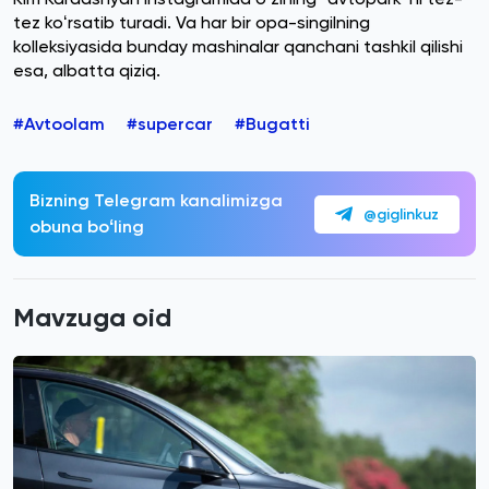
tez koʻrsatib turadi. Va har bir opa-singilning
kolleksiyasida bunday mashinalar qanchani tashkil qilishi
esa, albatta qiziq.
#Avtoolam
#supercar
#Bugatti
Bizning Telegram kanalimizga
@giglinkuz
obuna boʻling
Mavzuga oid