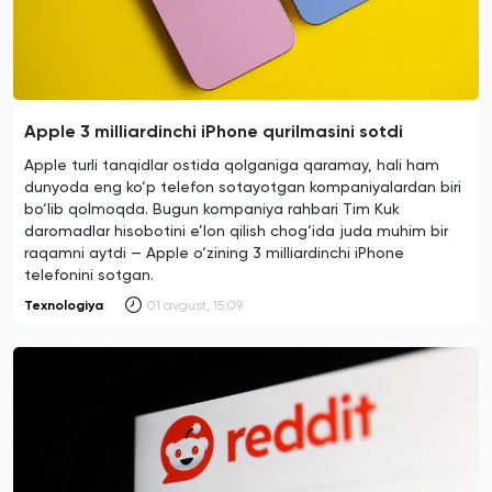
Apple 3 milliardinchi iPhone qurilmasini sotdi
Apple turli tanqidlar ostida qolganiga qaramay, hali ham
dunyoda eng ko‘p telefon sotayotgan kompaniyalardan biri
bo‘lib qolmoqda. Bugun kompaniya rahbari Tim Kuk
daromadlar hisobotini e’lon qilish chog‘ida juda muhim bir
raqamni aytdi — Apple o‘zining 3 milliardinchi iPhone
telefonini sotgan.
Texnologiya
01 avgust, 15:09