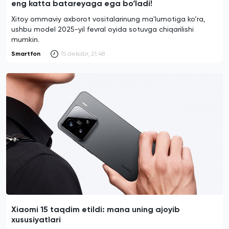
eng katta batareyaga ega bo‘ladi!
Xitoy ommaviy axborot vositalarinung ma'lumotiga ko‘ra,
ushbu model 2025-yil fevral oyida sotuvga chiqarilishi
mumkin.
Smartfon
15 dekabr, 21:48
Xiaomi 15 taqdim etildi: mana uning ajoyib
xususiyatlari