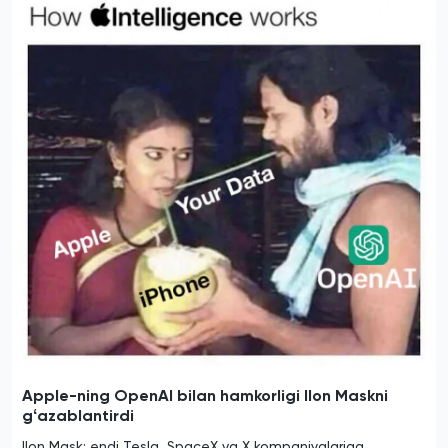
Apple-ning OpenAI bilan hamkorligi Ilon Maskni
gʻazablantirdi
Ilon Mask: endi Tesla, SpaceX va X kompaniyalariga