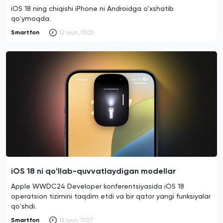
iOS 18 ning chiqishi iPhone ni Androidga o‘xshatib
qoʻymoqda.
Smartfon
12 iyun, 13:06
iOS 18 ni qoʻllab-quvvatlaydigan modellar
Apple WWDC24 Developer konferentsiyasida iOS 18
operatsion tizimini taqdim etdi va bir qator yangi funksiyalar
qoʻshdi.
Smartfon
12 iyun, 11:07