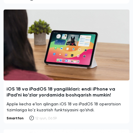
iOS 18 va iPadOS 18 yangiliklari: endi iPhone va
iPad'ni koʻzlar yordamida boshqarish mumkin!
Apple kecha e'lon qilingan iOS 18 va iPadOS 18 operatsion
tizimlariga ko'z kuzatish funktsiyasini qo'shdi.
Smartfon
12 iyun, 06:59