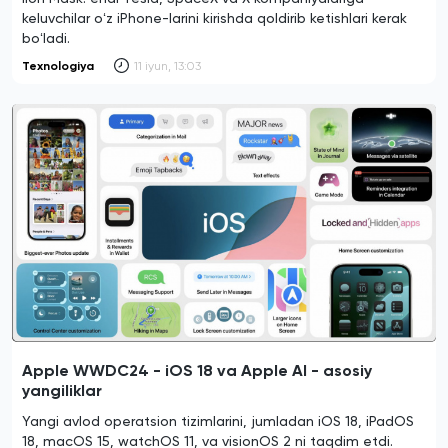
keluvchilar oʻz iPhone-larini kirishda qoldirib ketishlari kerak
boʻladi.
Texnologiya
11 iyun, 13:03
Apple WWDC24 - iOS 18 va Apple AI - asosiy
yangiliklar
Yangi avlod operatsion tizimlarini, jumladan iOS 18, iPadOS
18, macOS 15, watchOS 11, va visionOS 2 ni taqdim etdi.