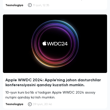
Texnologiya
11 iyun, 12:35
Apple WWDC 2024: Apple'ning jahon dasturchilar
konferensiyasini qanday kuzatish mumkin.
10-iyun kuni boʻlib oʻtadigan Apple WWDC 2024 asosiy
nutqini qanday koʻrish mumkin.
Texnologiya
09 iyun, 20:46