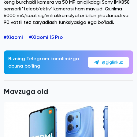
keng burchakli kamera va 50 MP aniqlikdagi Sony IMX858
sensorli "teleob'ektiv" kamerasi ham mavjud. Qurilma
6000 mA/soat sig‘imli akkumulyator bilan jihozlanadi va
90 vattli tez zaryadlash funksiyasiga ega bo‘ladi.
#Xiaomi
#Xiaomi 15 Pro
Bizning Telegram kanalimizga
@giglinkuz
obuna boʻling
Mavzuga oid