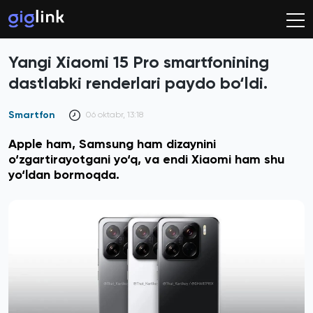
Yangi Xiaomi 15 Pro smartfonining
dastlabki renderlari paydo bo‘ldi.
Smartfon
06 oktabr, 13:18
Apple ham, Samsung ham dizaynini
o‘zgartirayotgani yo‘q, va endi Xiaomi ham shu
yo‘ldan bormoqda.