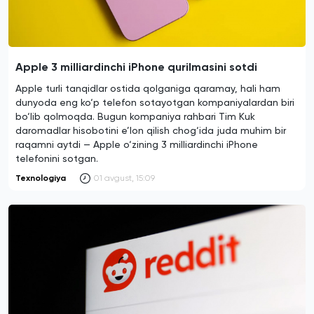
Apple 3 milliardinchi iPhone qurilmasini sotdi
Apple turli tanqidlar ostida qolganiga qaramay, hali ham
dunyoda eng ko‘p telefon sotayotgan kompaniyalardan biri
bo‘lib qolmoqda. Bugun kompaniya rahbari Tim Kuk
daromadlar hisobotini e’lon qilish chog‘ida juda muhim bir
raqamni aytdi — Apple o‘zining 3 milliardinchi iPhone
telefonini sotgan.
Texnologiya
01 avgust, 15:09