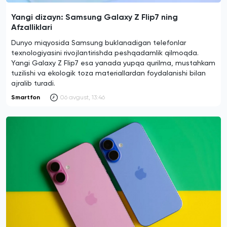
Yangi dizayn: Samsung Galaxy Z Flip7 ning
Afzalliklari
Dunyo miqyosida Samsung buklanadigan telefonlar
texnologiyasini rivojlantirishda peshqadamlik qilmoqda.
Yangi Galaxy Z Flip7 esa yanada yupqa qurilma, mustahkam
tuzilishi va ekologik toza materiallardan foydalanishi bilan
ajralib turadi.
Smartfon
06 avgust, 13:46