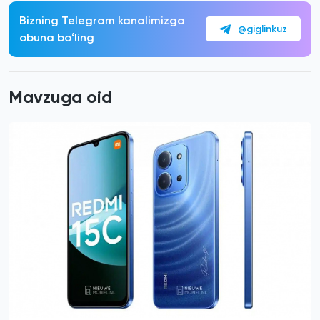
Bizning Telegram kanalimizga
@giglinkuz
obuna boʻling
Mavzuga oid