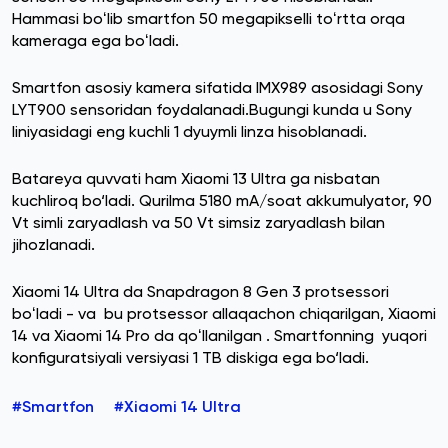
Hammasi boʻlib smartfon 50 megapikselli toʻrtta orqa
kameraga ega boʻladi.
Smartfon asosiy kamera sifatida IMX989 asosidagi Sony
LYT900 sensoridan foydalanadi.Bugungi kunda u Sony
liniyasidagi eng kuchli 1 dyuymli linza hisoblanadi.
Batareya quvvati ham Xiaomi 13 Ultra ga nisbatan
kuchliroq bo‘ladi. Qurilma 5180 mA/soat akkumulyator, 90
Vt simli zaryadlash va 50 Vt simsiz zaryadlash bilan
jihozlanadi.
Xiaomi 14 Ultra da Snapdragon 8 Gen 3 protsessori
boʻladi - va bu protsessor allaqachon chiqarilgan, Xiaomi
14 va Xiaomi 14 Pro da qoʻllanilgan . Smartfonning yuqori
konfiguratsiyali versiyasi 1 TB diskiga ega bo‘ladi.
#Smartfon
#Xiaomi 14 Ultra