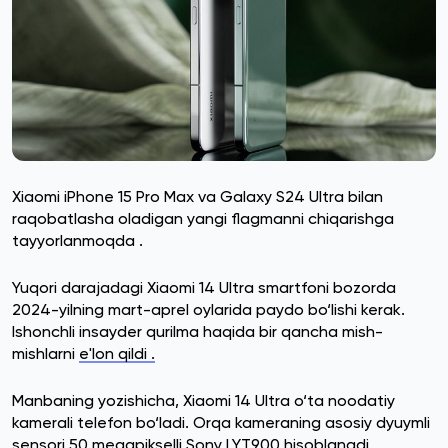
Xiaomi iPhone 15 Pro Max va Galaxy S24 Ultra bilan
raqobatlasha oladigan yangi flagmanni chiqarishga
tayyorlanmoqda .
Yuqori darajadagi Xiaomi 14 Ultra smartfoni bozorda
2024-yilning mart-aprel oylarida paydo bo‘lishi kerak.
Ishonchli insayder qurilma haqida bir qancha mish-
mishlarni
e'lon qildi .
Manbaning yozishicha, Xiaomi 14 Ultra o‘ta noodatiy
kamerali telefon bo‘ladi. Orqa kameraning asosiy dyuymli
sensori 50 megapikselli Sony LYT900 hisoblanadi.