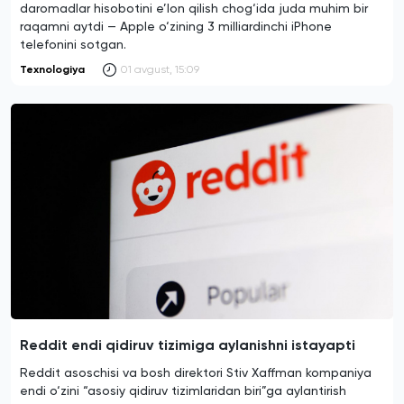
daromadlar hisobotini e’lon qilish chog‘ida juda muhim bir
raqamni aytdi — Apple o‘zining 3 milliardinchi iPhone
telefonini sotgan.
Texnologiya
01 avgust, 15:09
Reddit endi qidiruv tizimiga aylanishni istayapti
Reddit asoschisi va bosh direktori Stiv Xaffman kompaniya
endi o‘zini “asosiy qidiruv tizimlaridan biri”ga aylantirish