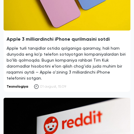
Apple 3 milliardinchi iPhone qurilmasini sotdi
Apple turli tanqidlar ostida qolganiga qaramay, hali ham
dunyoda eng ko‘p telefon sotayotgan kompaniyalardan biri
bo‘lib qolmoqda. Bugun kompaniya rahbari Tim Kuk
daromadlar hisobotini e’lon qilish chog‘ida juda muhim bir
raqamni aytdi — Apple o‘zining 3 milliardinchi iPhone
telefonini sotgan.
Texnologiya
01 avgust, 15:09