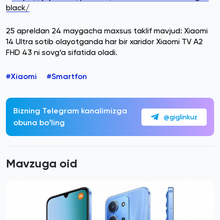
black/
25 apreldan 24 maygacha maxsus taklif mavjud: Xiaomi
14 Ultra sotib olayotganda har bir xaridor Xiaomi TV A2
FHD 43 ni sovg‘a sifatida oladi.
#Xiaomi
#Smartfon
Bizning Telegram kanalimizga
@giglinkuz
obuna boʻling
Mavzuga oid