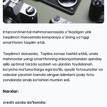
Intercontinental mehmonxonasida oʻtkazilgan yirik
taqdimot marosimida kompaniya oʻzining soʻnggi
smartfonini taqdim etdi.
Taqdimot doirasida, Tajriba zonasi tashkil etildi, unda
mehmonlar yangi smartfonning imkoniyatlaridan qanday
qilib optimal tarzda sozlash va ulardan foydalanish
bo‘yicha ma’lumotlarga ega bo‘lib, ajoyib fotosuratlar va
videolar yaratish hamda olingan bilimlarni ijodiy foto
zonalarida sinab ko‘rishlari mumkin edi.
Narxlar:
credit asida doʻkonida: