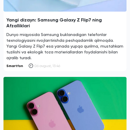
Yangi dizayn: Samsung Galaxy Z Flip7 ning
Afzalliklari
Dunyo miqyosida Samsung buklanadigan telefonlar
texnologiyasini rivojlantirishda peshqadamlik qilmoqda.
Yangi Galaxy Z Flip7 esa yanada yupqa qurilma, mustahkam
tuzilishi va ekologik toza materiallardan foydalanishi bilan
ajralib turadi.
Smartfon
06 avgust, 13:46