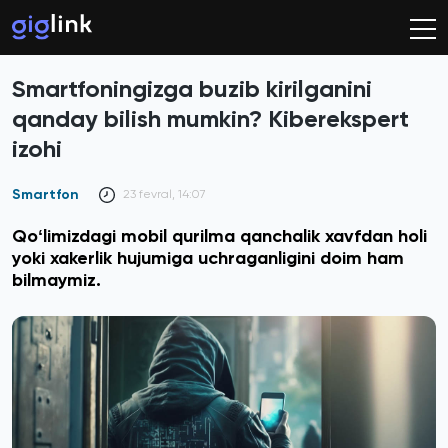
Smartfoningizga buzib kirilganini
qanday bilish mumkin? Kiberekspert
izohi
Smartfon
23 fevral, 14:07
Qoʻlimizdagi mobil qurilma qanchalik xavfdan holi
yoki xakerlik hujumiga uchraganligini doim ham
bilmaymiz.