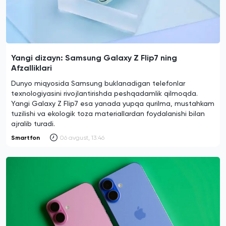
Yangi dizayn: Samsung Galaxy Z Flip7 ning
Afzalliklari
Dunyo miqyosida Samsung buklanadigan telefonlar
texnologiyasini rivojlantirishda peshqadamlik qilmoqda.
Yangi Galaxy Z Flip7 esa yanada yupqa qurilma, mustahkam
tuzilishi va ekologik toza materiallardan foydalanishi bilan
ajralib turadi.
Smartfon
06 avgust, 13:46