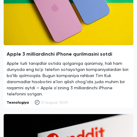
Apple 3 milliardinchi iPhone qurilmasini sotdi
Apple turli tanqidlar ostida qolganiga qaramay, hali ham
dunyoda eng ko‘p telefon sotayotgan kompaniyalardan biri
bo‘lib qolmoqda. Bugun kompaniya rahbari Tim Kuk
daromadlar hisobotini e’lon qilish chog‘ida juda muhim bir
raqamni aytdi — Apple o‘zining 3 milliardinchi iPhone
telefonini sotgan.
Texnologiya
01 avgust, 15:09