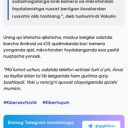
sozlamagalarga kirib kamera va mikrofondan
foydalanishga ruxsat berilgan ilovalardan
ruxsatni olib tashlang.”, deb tushuntirdi Vakulin.
Uning qoʻshimcha qilishicha, mazkur belgilar odatda
barcha Android va iOS qurilmalarida bor: kamera
yonganda qizil, mikrofondan foydalanganda esa yashil
nuqtacha yonadi.
*Maʼlumot uchun, odatda telefon xotirasi turli oʻyin, ilova
va fayllar bilan toʻlib ketganida ham qurilma qiziy
boshlaydi. Yoki u noto‘g‘ri quvvat olayotganida qizishi
mumkin.
#Kiberxavfsizlik
#Kiberhujum
Bizning Telegram kanalimizga
@giglinkuz