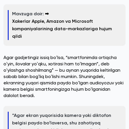
Mavzuga doir:
➡
Xakerlar Apple, Amazon va Microsoft
kompaniyalarining data-markazlariga hujum
qildi
Agar gadjetingiz issiq boʻlsa, “smartfonimda ortiqcha
oʻyin, ilovalar yoʻqku, xotirasi ham toʻlmagan”, deb
oʻylashga shoshilmang* — bu aynan yuqorida keltirilgan
sabab bilan bogʻliq boʻlishi mumkin. Shuningdek,
ekranning yuqori qismida paydo boʻlgan audioyozuv yoki
kamera belgisi smartfoningizga hujum boʻlganidan
dalolat beradi.
“Agar ekran yuqorisida kamera yoki diktofon
belgisi paydo boʻlaversa, shu zahotiyoq