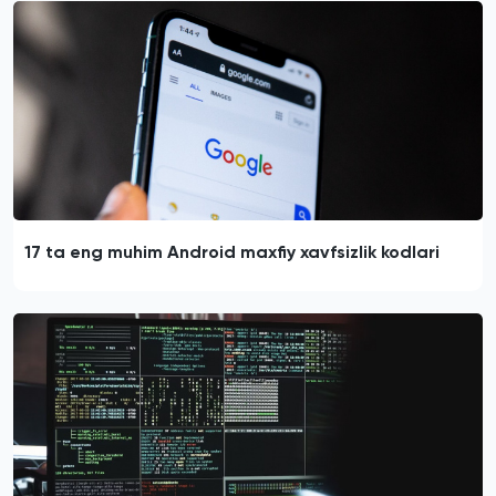
17 ta eng muhim Android maxfiy xavfsizlik kodlari