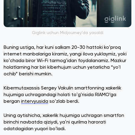
Giglink uchun Midjourney’da yasaldi
Buning ustiga, har kuni salkam 20-30 hattoki koʻproq
internet manbalariga kiramiz, yangi ilova yuklaymiz, yoki
koʻchada biror Wi-Fi tarmogʻidan foydalanamiz. Mazkur
holatlarning har biri kiberhujum uchun yetarlicha “yoʻl
ochib” berishi mumkin.
Kibermutaxassis Sergey Vakulin smartfonning xakerlik
hujumiga uchragandagi holati toʻgʻrisida RIAMO’ga
bergan
intervyusida
soʻzlab berdi.
Uning aytishicha, xakerlik hujumiga uchragan smartfon
birinchi navbatda qiziydi, yaʼni qurilma harorati
odatdagidan yuqori boʻladi.