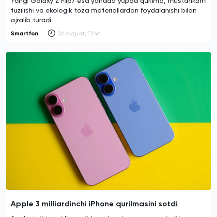
Yangi Galaxy Z Flip7 esa yanada yupqa qurilma, mustahkam
tuzilishi va ekologik toza materiallardan foydalanishi bilan
ajralib turadi.
Smartfon
06 avgust, 13:46
Apple 3 milliardinchi iPhone qurilmasini sotdi