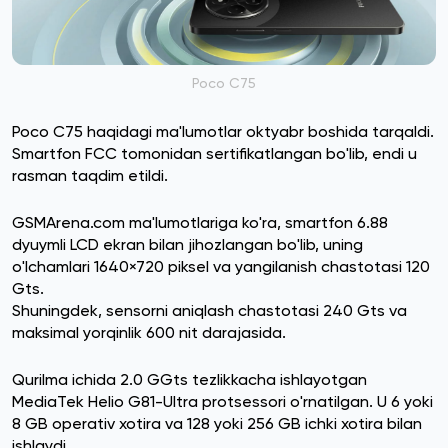
Poco C75
Poco C75 haqidagi ma'lumotlar oktyabr boshida tarqaldi.
Smartfon FCC tomonidan sertifikatlangan bo'lib, endi u
rasman taqdim etildi.
GSMArena.com ma'lumotlariga ko'ra, smartfon 6.88
dyuymli LCD ekran bilan jihozlangan bo'lib, uning
o'lchamlari 1640×720 piksel va yangilanish chastotasi 120
Gts.
Shuningdek, sensorni aniqlash chastotasi 240 Gts va
maksimal yorqinlik 600 nit darajasida.
Qurilma ichida 2.0 GGts tezlikkacha ishlayotgan
MediaTek Helio G81-Ultra protsessori o'rnatilgan. U 6 yoki
8 GB operativ xotira va 128 yoki 256 GB ichki xotira bilan
ishlaydi.