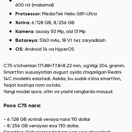
600 nit (maksimal)
Protsessor
: MediaTek Helio G81-Ultra
Xotira
: 6/128 GB, 8/256 GB
Kamera
: asosiy 50 Mp, old 13 Mp
Batareya
: 5160 mAs, 18 Vt tez zaryadlash
OS
: Android 14 va HyperOS
C75 o'lchamlari 171.88×77.8×8.22 mm, og'irligi 204 gramm.
Smartfon xususiyatlari avgust oyida chiqarilgan Redmi
14C modelini eslatadi. Aslida, bu xuddi o'sha smartfon,
faqat boshqa nom ostida.
Yangi model qora, oltin va yashil ranglarda mavjud.
Poco C75 narxi
- 6/128 GB xotirali versiya narxi 110 dollar
- 8/256 GB versiyasi esa 130 dollar.