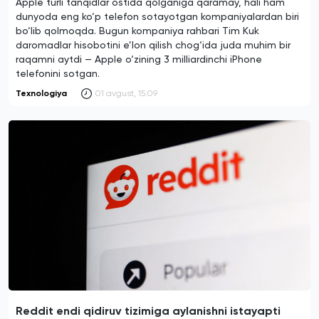
Apple turli tanqidlar ostida qolganiga qaramay, hali ham
dunyoda eng ko‘p telefon sotayotgan kompaniyalardan biri
bo‘lib qolmoqda. Bugun kompaniya rahbari Tim Kuk
daromadlar hisobotini e’lon qilish chog‘ida juda muhim bir
raqamni aytdi — Apple o‘zining 3 milliardinchi iPhone
telefonini sotgan.
Texnologiya
01 avgust, 15:09
Reddit endi qidiruv tizimiga aylanishni istayapti