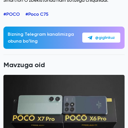
Smartfon O'zbekistonda ham sotuvga chiqariladi.
#POCO
#Poco C75
Bizning Telegram kanalimizga
@giglinkuz
obuna boʻling
Mavzuga oid