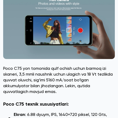
Poco C75 yon tomonida qulf ochish uchun barmoq izi
skaneri, 3,5 mmli naushnik uchun ulagich va 18 Vt tezlikda
quvvat oluvchi, sig‘imi 5160 mA/soat bo‘lgan
akkumulyator bilan jihozlangan. Lekin, qutida
quvvatlagich mavjud emas.
Poco C75 texnik xususiyatlari:
Ekran
: 6.88 dyuym, IPS, 1640×720 piksel, 120 Gts,