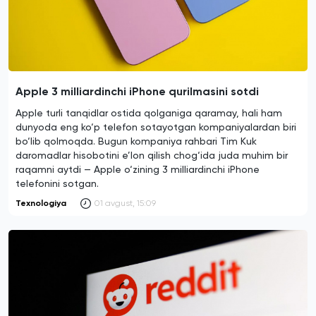
Apple 3 milliardinchi iPhone qurilmasini sotdi
Apple turli tanqidlar ostida qolganiga qaramay, hali ham
dunyoda eng ko‘p telefon sotayotgan kompaniyalardan biri
bo‘lib qolmoqda. Bugun kompaniya rahbari Tim Kuk
daromadlar hisobotini e’lon qilish chog‘ida juda muhim bir
raqamni aytdi — Apple o‘zining 3 milliardinchi iPhone
telefonini sotgan.
Texnologiya
01 avgust, 15:09