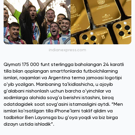
indianexpress.com
Qiymati 175 000 funt sterlingga baholangan 24 karatli
tilla bilan qoplangan smartfonlarda futbolchilarning
ismlari, raqamlari va Argentina terma jamoasi logotipi
oʻyib yozilgan. Manbaning taʼkidlashicha, u ajoyib
gʻalabani nishonlash uchun barcha oʻyinchilar va
xodimlarga alohida sovgʻa berishni istashini, biroq
odatdagidek soat sovgʻasini istamasligini aytdi. “Men
ismlari koʻrsatilgan tilla iPhoneʼlarni taklif qildim va
tadbirkor Ben Layonsga bu gʻoya yoqdi va biz birga
dizayn ustida ishladik”.