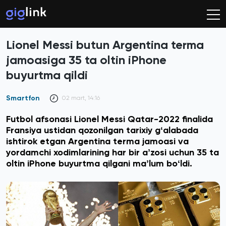
Lionel Messi butun Argentina terma
jamoasiga 35 ta oltin iPhone
buyurtma qildi
Smartfon
02 mart, 14:16
Futbol afsonasi Lionel Messi Qatar-2022 finalida
Fransiya ustidan qozonilgan tarixiy gʻalabada
ishtirok etgan Argentina terma jamoasi va
yordamchi xodimlarining har bir aʼzosi uchun 35 ta
oltin iPhone buyurtma qilgani maʼlum boʻldi.