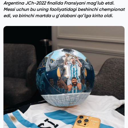
Argentina JCh-2022 finalida Fransiyani magʻlub etdi.
Messi uchun bu uning faoliyatidagi beshinchi chempionat
edi, va birinchi martda u gʻalabani qoʻlga kirita oldi.