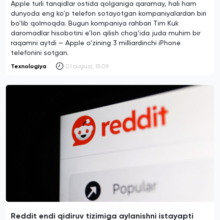
Apple turli tanqidlar ostida qolganiga qaramay, hali ham
dunyoda eng ko‘p telefon sotayotgan kompaniyalardan biri
bo‘lib qolmoqda. Bugun kompaniya rahbari Tim Kuk
daromadlar hisobotini e’lon qilish chog‘ida juda muhim bir
raqamni aytdi — Apple o‘zining 3 milliardinchi iPhone
telefonini sotgan.
Texnologiya
01 avgust, 15:09
Reddit endi qidiruv tizimiga aylanishni istayapti