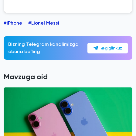
#iPhone
#Lionel Messi
Bizning Telegram kanalimizga
@giglinkuz
obuna boʻling
Mavzuga oid