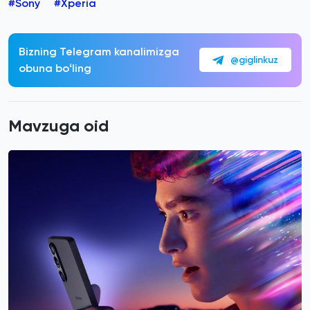
#Sony
#Xperia
Bizning Telegram kanalimizga
@giglinkuz
obuna boʻling
Mavzuga oid