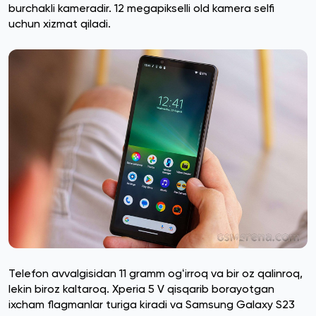
burchakli kameradir. 12 megapikselli old kamera selfi
uchun xizmat qiladi.
Telefon avvalgisidan 11 gramm ogʻirroq va bir oz qalinroq,
lekin biroz kaltaroq. Xperia 5 V qisqarib borayotgan
ixcham flagmanlar turiga kiradi va Samsung Galaxy S23