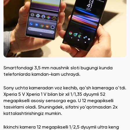
Smartfondagi 3,5 mm naushnik sloti bugungi kunda
telefonlarda kamdan-kam uchraydi.
Sony uchta kameradan voz kechib, qoʻsh kameraga oʻtdi.
Xperia 5 V Xperia 1 V bilan bir xil 1/1,35 dyuymli 52
megapikselli asosiy sensorga ega. U 12 megapikselli
tasvirlarni oladi. Shuningdek, sifatni yoʻqotmasdan 2x
kattalashtirishingiz mumkin.
Ikkinchi kamera 12 megapikselli 1/2,5 dyuymli ultra keng