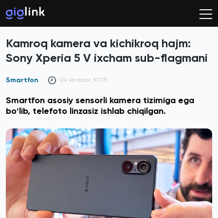
Kamroq kamera va kichikroq hajm:
Sony Xperia 5 V ixcham sub-flagmani
Smartfon
04 sentabr, 10:05
Smartfon asosiy sensorli kamera tizimiga ega
boʻlib, telefoto linzasiz ishlab chiqilgan.