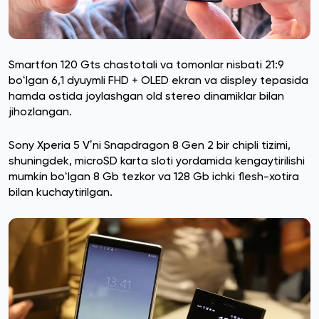
Smartfon 120 Gts chastotali va tomonlar nisbati 21:9
boʻlgan 6,1 dyuymli FHD + OLED ekran va displey tepasida
hamda ostida joylashgan old stereo dinamiklar bilan
jihozlangan.
Sony Xperia 5 Vʼni Snapdragon 8 Gen 2 bir chipli tizimi,
shuningdek, microSD karta sloti yordamida kengaytirilishi
mumkin boʻlgan 8 Gb tezkor va 128 Gb ichki flesh-xotira
bilan kuchaytirilgan.