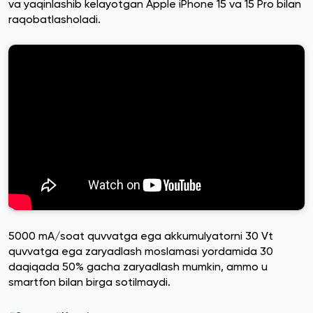
va yaqinlashib kelayotgan Apple iPhone 15 va 15 Pro bilan
raqobatlasholadi.
5000 mA/soat quvvatga ega akkumulyatorni 30 Vt
quvvatga ega zaryadlash moslamasi yordamida 30
daqiqada 50% gacha zaryadlash mumkin, ammo u
smartfon bilan birga sotilmaydi.