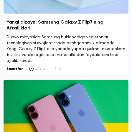
Yangi dizayn: Samsung Galaxy Z Flip7 ning
Afzalliklari
Dunyo miqyosida Samsung buklanadigan telefonlar
texnologiyasini rivojlantirishda peshqadamlik qilmoqda.
Yangi Galaxy Z Flip7 esa yanada yupqa qurilma, mustahkam
tuzilishi va ekologik toza materiallardan foydalanishi bilan
ajralib turadi.
Smartfon
06 avgust, 13:46