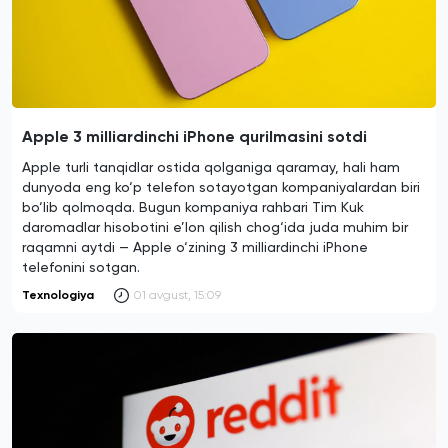
Apple 3 milliardinchi iPhone qurilmasini sotdi
Apple turli tanqidlar ostida qolganiga qaramay, hali ham
dunyoda eng ko‘p telefon sotayotgan kompaniyalardan biri
bo‘lib qolmoqda. Bugun kompaniya rahbari Tim Kuk
daromadlar hisobotini e’lon qilish chog‘ida juda muhim bir
raqamni aytdi — Apple o‘zining 3 milliardinchi iPhone
telefonini sotgan.
Texnologiya
01 avgust, 15:09