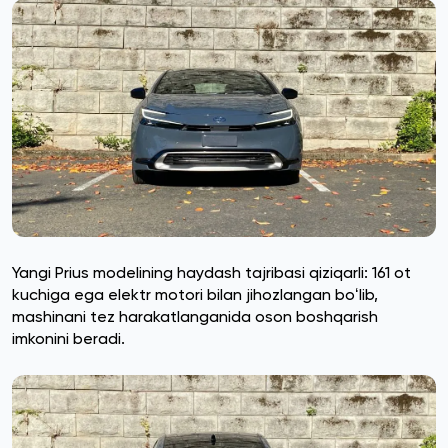
Yangi Prius modelining haydash tajribasi qiziqarli: 161 ot
kuchiga ega elektr motori bilan jihozlangan boʻlib,
mashinani tez harakatlanganida oson boshqarish
imkonini beradi.