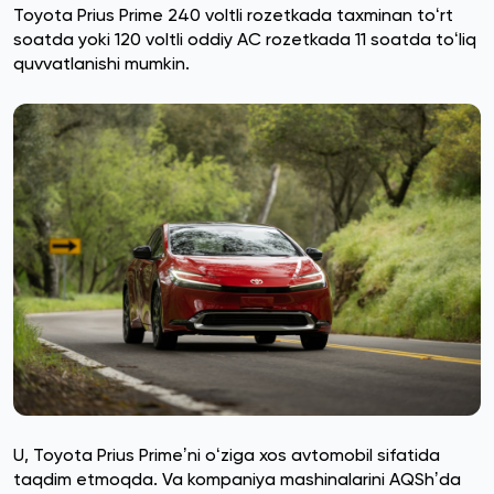
Toyota Prius Prime 240 voltli rozetkada taxminan toʻrt
soatda yoki 120 voltli oddiy AC rozetkada 11 soatda toʻliq
quvvatlanishi mumkin.
U, Toyota Prius Primeʼni oʻziga xos avtomobil sifatida
taqdim etmoqda. Va kompaniya mashinalarini AQShʼda