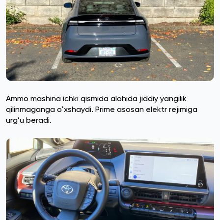
Ammo mashina ichki qismida alohida jiddiy yangilik
qilinmaganga oʻxshaydi. Prime asosan elektr rejimiga
urgʻu beradi.