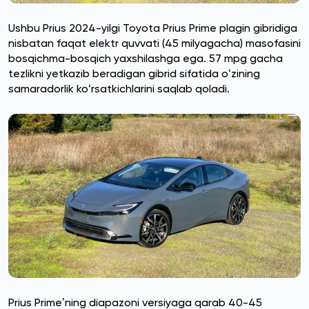
Ushbu Prius 2024-yilgi Toyota Prius Prime plagin gibridiga
nisbatan faqat elektr quvvati (45 milyagacha) masofasini
bosqichma-bosqich yaxshilashga ega. 57 mpg gacha
tezlikni yetkazib beradigan gibrid sifatida oʻzining
samaradorlik koʻrsatkichlarini saqlab qoladi.
Prius Primeʼning diapazoni versiyaga qarab 40-45