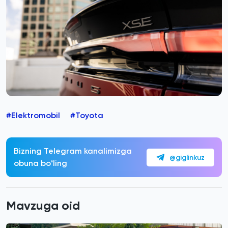
#Elektromobil
#Toyota
Bizning Telegram kanalimizga
@giglinkuz
obuna boʻling
Mavzuga oid