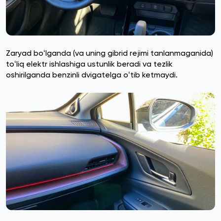
Zaryad boʻlganda (va uning gibrid rejimi tanlanmaganida)
toʻliq elektr ishlashiga ustunlik beradi va tezlik
oshirilganda benzinli dvigatelga oʻtib ketmaydi.