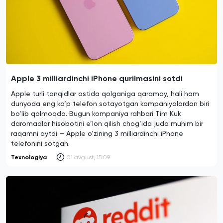
Apple 3 milliardinchi iPhone qurilmasini sotdi
Apple turli tanqidlar ostida qolganiga qaramay, hali ham
dunyoda eng ko‘p telefon sotayotgan kompaniyalardan biri
bo‘lib qolmoqda. Bugun kompaniya rahbari Tim Kuk
daromadlar hisobotini e’lon qilish chog‘ida juda muhim bir
raqamni aytdi — Apple o‘zining 3 milliardinchi iPhone
telefonini sotgan.
Texnologiya
01 avgust, 15:09