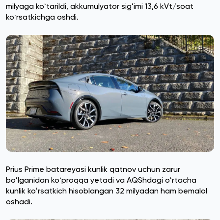
milyaga koʻtarildi, akkumulyator sigʻimi 13,6 kVt/soat
koʻrsatkichga oshdi.
Prius Prime batareyasi kunlik qatnov uchun zarur
boʻlganidan koʻproqqa yetadi va AQShdagi oʻrtacha
kunlik koʻrsatkich hisoblangan 32 milyadan ham bemalol
oshadi.