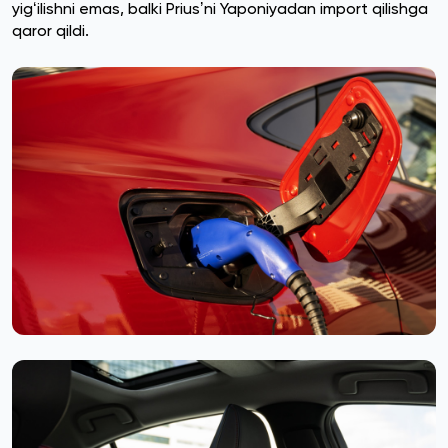
yigʻilishni emas, balki Priusʼni Yaponiyadan import qilishga
qaror qildi.