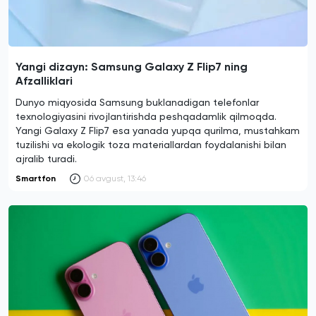
Yangi dizayn: Samsung Galaxy Z Flip7 ning
Afzalliklari
Dunyo miqyosida Samsung buklanadigan telefonlar
texnologiyasini rivojlantirishda peshqadamlik qilmoqda.
Yangi Galaxy Z Flip7 esa yanada yupqa qurilma, mustahkam
tuzilishi va ekologik toza materiallardan foydalanishi bilan
ajralib turadi.
Smartfon
06 avgust, 13:46