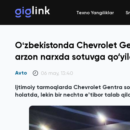
Texno Yangiliklar
S
Oʻzbekistonda Chevrolet Gen
arzon narxda sotuvga qo‘yil
Avto
06 may, 13:40
Ijtimoiy tarmoqlarda Chevrolet Gentra so
holatda, lekin bir nechta eʼtibor talab qi