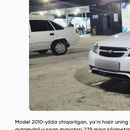
Model 2010-yilda chiqarilgan, yaʼni hozir uning
avtomobil yurgan masofasi 279 ming kilometrni 