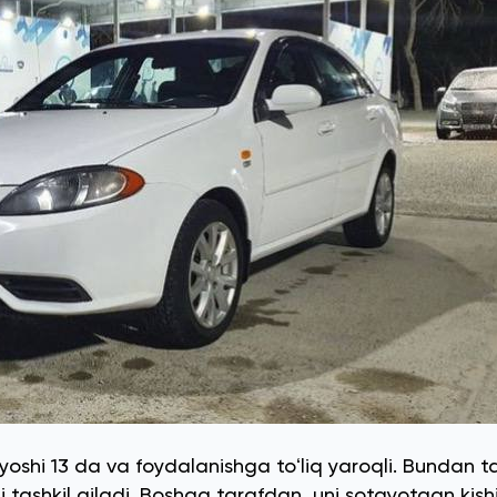
 yoshi 13 da va foydalanishga toʻliq yaroqli. Bundan t
tashkil qiladi. Boshqa tarafdan, uni sotayotgan kish