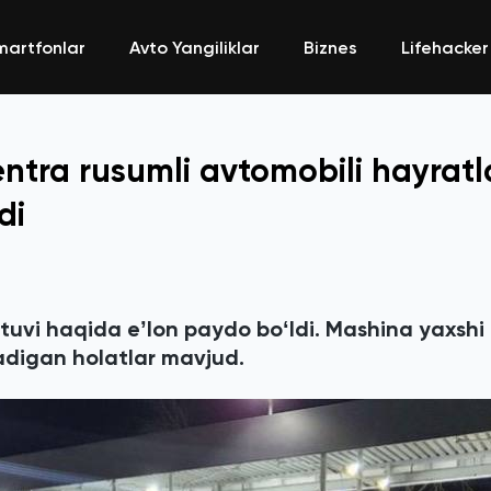
martfonlar
Avto Yangiliklar
Biznes
Lifehacker
tra rusumli avtomobili hayratl
di
tuvi haqida eʼlon paydo boʻldi. Mashina yaxshi
ladigan holatlar mavjud.