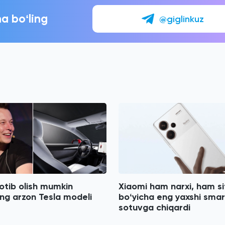
a boʻling
@giglinkuz
otib olish mumkin
Xiaomi ham narxi, ham si
ng arzon Tesla modeli
boʻyicha eng yaxshi smar
sotuvga chiqardi