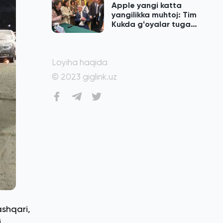
Apple yangi katta
yangilikka muhtoj: Tim
Kukda gʻoyalar tugab
qolgan
Loyiha haqida
© 2023 giglink.uz
ashqari,
i