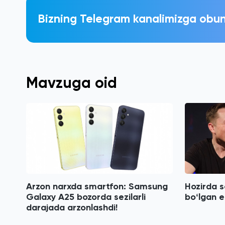
Bizning Telegram kanalimizga obun
Mavzuga oid
Arzon narxda smartfon: Samsung
Hozirda s
Galaxy A25 bozorda sezilarli
boʻlgan e
darajada arzonlashdi!