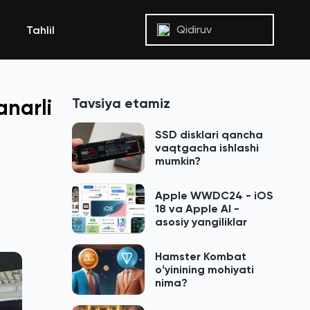
Qidiruv
Tahlil
Tavsiya etamiz
anarli
SSD disklari qancha
vaqtgacha ishlashi
mumkin?
Apple WWDC24 - iOS
18 va Apple AI -
asosiy yangiliklar
Hamster Kombat
oʻyinining mohiyati
nima?