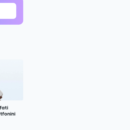
fati
tfonini