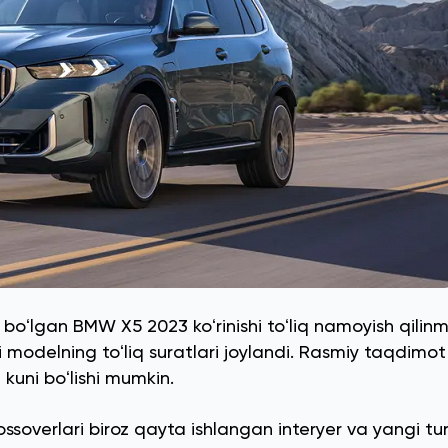
 boʻlgan BMW X5 2023 koʻrinishi toʻliq namoyish qili
modelning toʻliq suratlari joylandi. Rasmiy taqdimot
kuni boʻlishi mumkin.
overlari biroz qayta ishlangan interyer va yangi tu