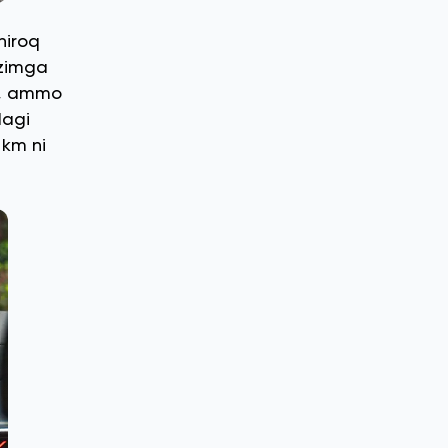
hiroq
izimga
ga, ammo
dagi
 km ni