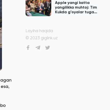
Apple yangi katta
yangilikka muhtoj: Tim
Kukda gʻoyalar tugab
qolgan
Loyiha haqida
© 2023 giglink.uz
nmagan
 esa,
rbo