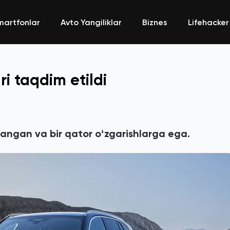
martfonlar
Avto Yangiliklar
Biznes
Lifehacker
i taqdim etildi
zlangan va bir qator oʻzgarishlarga ega.