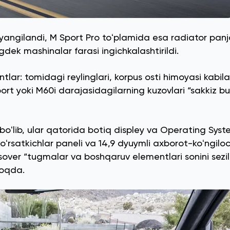
angilandi, M Sport Pro toʻplamida esa radiator panj
gdek mashinalar farasi ingichkalashtirildi.
r: tomidagi reylinglari, korpus osti himoyasi kabila
port yoki M60i darajasidagilarning kuzovlari “sakkiz bu
 boʻlib, ular qatorida botiq displey va Operating Syst
i koʻrsatkichlar paneli va 14,9 dyuymli axborot-koʻngilo
sover “tugmalar va boshqaruv elementlari sonini sezila
moqda.