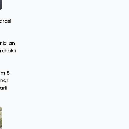
arasi
r bilan
rchakli
em 8
char
rli