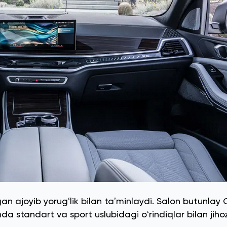
gan ajoyib yorugʻlik bilan taʼminlaydi. Salon butunlay
da standart va sport uslubidagi oʻrindiqlar bilan jih