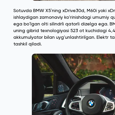
Sotuvda BMW X5ʼning xDrive30d, M60i yoki xDriv
ishlaydigan zamonaviy koʻrinishdagi umumiy qu
ega boʻlgan olti silindrli qatorli dizelga eg
uning gibrid texnologiyasi 523 ot kuchidagi 4,4 
akkumulyator bilan uygʻunlashtirilgan. Elektr t
tashkil qiladi.