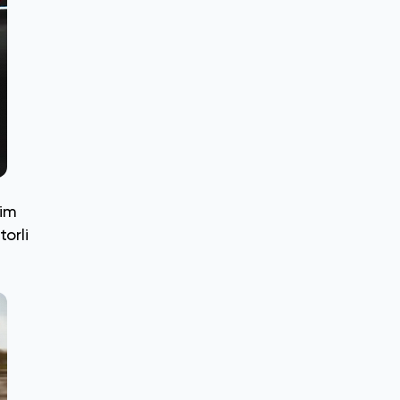
dim
orli