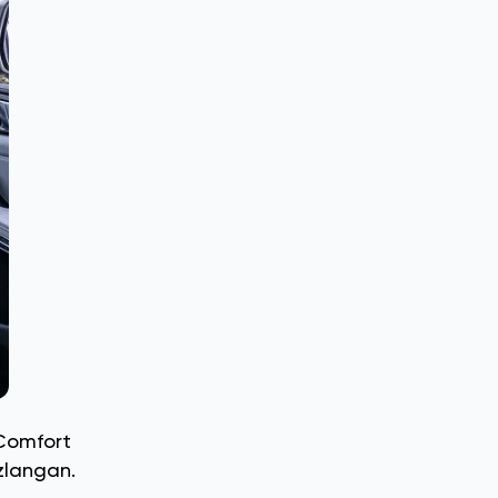
 Comfort
ozlangan.