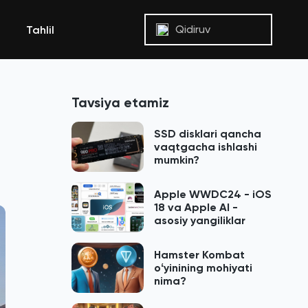
Qidiruv
Tahlil
Tavsiya etamiz
SSD disklari qancha
vaqtgacha ishlashi
mumkin?
Apple WWDC24 - iOS
18 va Apple AI -
asosiy yangiliklar
Hamster Kombat
oʻyinining mohiyati
nima?