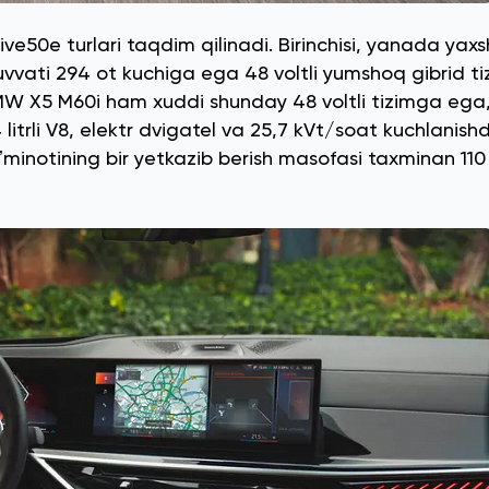
e50e turlari taqdim qilinadi. Birinchisi, yanada yaxs
vvati 294 ot kuchiga ega 48 voltli yumshoq gibrid t
a. BMW X5 M60i ham xuddi shunday 48 voltli tizimga e
litrli V8, elektr dvigatel va 25,7 kVt/soat kuchlanish
aʼminotining bir yetkazib berish masofasi taxminan 110