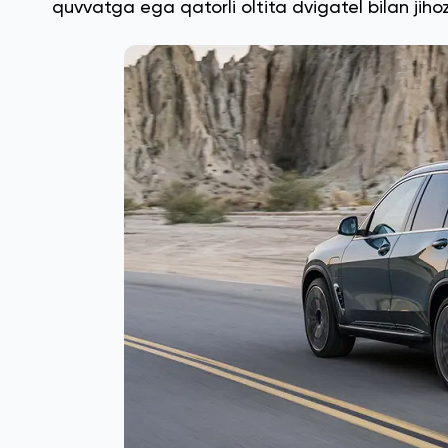
quvvatga ega qatorli oltita dvigatel bilan jiho