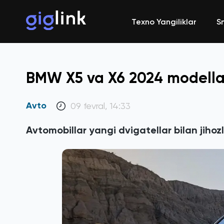
Texno Yangiliklar
S
BMW X5 va X6 2024 modellar
Avto
09 fevral, 14:33
Avtomobillar yangi dvigatellar bilan jiho