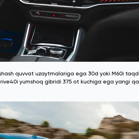
xshash quvvat uzaytmalariga ega 30d yoki M60i taq
Drive40i yumshoq gibridi 375 ot kuchiga ega yangi qat