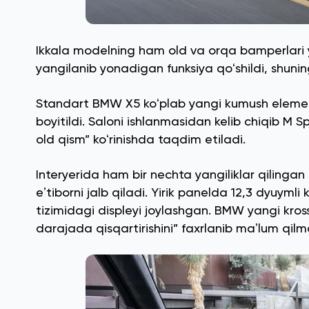
Ikkala modelning ham old va orqa bamperlari y
yangilanib yonadigan funksiya qoʻshildi, shunin
Standart BMW X5 koʻplab yangi kumush elementla
boyitildi. Saloni ishlanmasidan kelib chiqib M S
old qism” koʻrinishda taqdim etiladi.
Interyerida ham bir nechta yangiliklar qilingan
eʼtiborni jalb qiladi. Yirik panelda 12,3 dyuyml
tizimidagi displeyi joylashgan. BMW yangi kros
darajada qisqartirishini” faxrlanib maʼlum qil