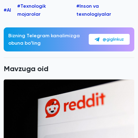
#Texnologik
#Inson va
#AI
mojarolar
texnologiyalar
Bizning Telegram kanalimizga
@giglinkuz
obuna boʻling
Mavzuga oid