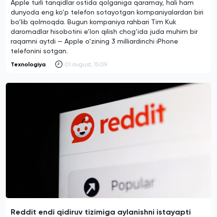
Apple turli tanqidlar ostida qolganiga qaramay, hali ham
dunyoda eng ko‘p telefon sotayotgan kompaniyalardan biri
bo‘lib qolmoqda. Bugun kompaniya rahbari Tim Kuk
daromadlar hisobotini e’lon qilish chog‘ida juda muhim bir
raqamni aytdi — Apple o‘zining 3 milliardinchi iPhone
telefonini sotgan.
Texnologiya
01 avgust, 15:09
Reddit endi qidiruv tizimiga aylanishni istayapti