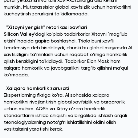
putur yetkazishi va turli xavf-xatarlarga olib kelishi
mumkin. Mutaxassislar global xavfsizlik uchun hamkorlikni
kuchaytirish zarurligini ta’kidlamoqda.
"Xitoyni yengish" retorikasi xavflari
Silicon Valley
’dagi ko‘plab tadbirkorlar Xitoyni "mag‘lub
etish" haqida gapira boshlashdi. Triolo buni xavfli
tendensiya deb hisoblaydi, chunki bu global miqyosda AI
xavfsizligini ta’minlash uchun raqobat o'rniga hamkorlik
qilish kerakligini ta'kidlaydi. Tadbirkor Elon Mask ham
xalqaro hamkorlik va javobgarlikni targ‘ib qilishni ma’qul
ko‘rmoqda.
Xalqaro hamkorlik zarurati
Ekspertlarning fikriga ko‘ra, AI sohasida xalqaro
hamkorlikni rivojlantirish global xavfsizlik va barqarorlik
uchun muhim. AQSh va Xitoy o‘zaro hamkorlik
standartlarini ishlab chiqishi va birgalikda ishlash orqali
texnologiyalarning noto‘g‘ri ishlatilishini oldini olish
vositalarini yaratishi kerak.