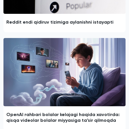
Reddit endi qidiruv tizimiga aylanishni istayapti
OpenAI rahbari bolalar kelajagi haqida xavotirda:
qisqa videolar bolalar miyyasiga ta’sir qilmoqda