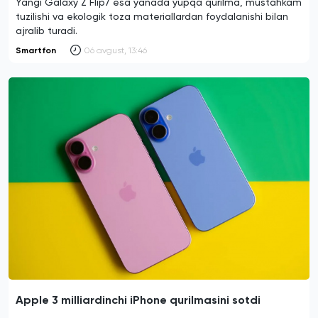
Yangi Galaxy Z Flip7 esa yanada yupqa qurilma, mustahkam
tuzilishi va ekologik toza materiallardan foydalanishi bilan
ajralib turadi.
Smartfon
06 avgust, 13:46
Apple 3 milliardinchi iPhone qurilmasini sotdi