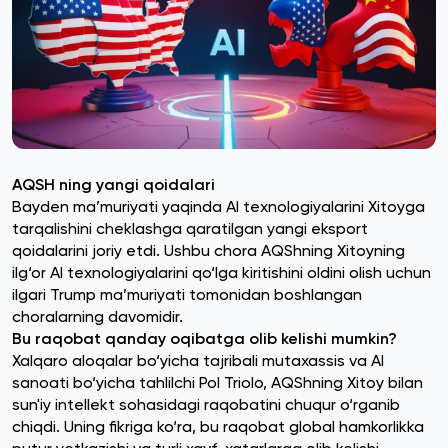
AQSH ning yangi qoidalari
Bayden ma’muriyati yaqinda AI texnologiyalarini Xitoyga
tarqalishini cheklashga qaratilgan yangi eksport
qoidalarini joriy etdi. Ushbu chora AQShning Xitoyning
ilg‘or AI texnologiyalarini qo‘lga kiritishini oldini olish uchun
ilgari Trump ma’muriyati tomonidan boshlangan
choralarning davomidir.
Bu raqobat qanday oqibatga olib kelishi mumkin?
Xalqaro aloqalar bo‘yicha tajribali mutaxassis va AI
sanoati bo‘yicha tahlilchi Pol Triolo, AQShning Xitoy bilan
sun'iy intellekt sohasidagi raqobatini chuqur o‘rganib
chiqdi. Uning fikriga ko‘ra, bu raqobat global hamkorlikka