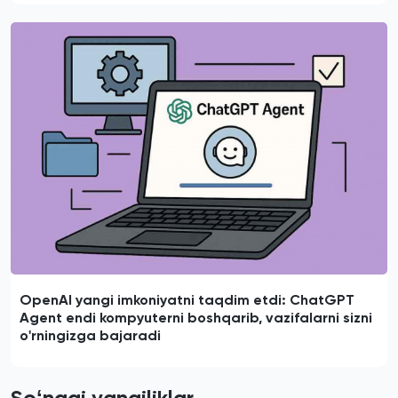
OpenAI yangi imkoniyatni taqdim etdi: ChatGPT
Agent endi kompyuterni boshqarib, vazifalarni sizni
o'rningizga bajaradi
Soʻnggi yangiliklar