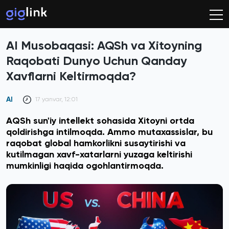
AI Musobaqasi: AQSh va Xitoyning
Raqobati Dunyo Uchun Qanday
Xavflarni Keltirmoqda?
AI
17 yanvar, 12:01
AQSh sun'iy intellekt sohasida Xitoyni ortda
qoldirishga intilmoqda. Ammo mutaxassislar, bu
raqobat global hamkorlikni susaytirishi va
kutilmagan xavf-xatarlarni yuzaga keltirishi
mumkinligi haqida ogohlantirmoqda.